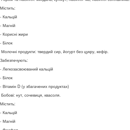
Містить:
- Кальцій
- Магній
- Корисні жири
- Білок
Молочні продукти: твердий сир, йогурт без цукру, кефір.
Забезпечують:
- Легкозасвоюваний кальцій
- Білок
- Вітамін D (у збагачених продуктах)
Бобові: нут, сочевиця, квасоля.
Містить:
- Кальцій
- Магній
- Фосфор