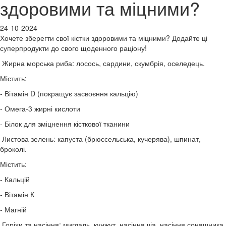
здоровими та міцними?
24-10-2024
Хочете зберегти свої кістки здоровими та міцними? Додайте ці
суперпродукти до свого щоденного раціону!
Жирна морська риба: лосось, сардини, скумбрія, оселедець.
Містить:
- Вітамін D (покращує засвоєння кальцію)
- Омега-3 жирні кислоти
- Білок для зміцнення кісткової тканини
Листова зелень: капуста (брюссельська, кучерява), шпинат,
броколі.
Містить:
- Кальцій
- Вітамін К
- Магній
Горіхи та насіння: мигдаль, кунжут, насіння чіа, насіння соняшника.