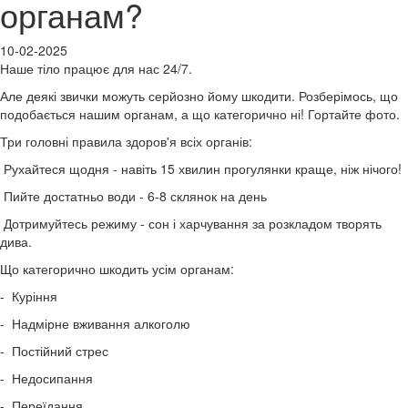
органам?
10-02-2025
Наше тіло працює для нас 24/7.
Але деякі звички можуть серйозно йому шкодити. Розберімось, що
подобається нашим органам, а що категорично ні! Гортайте фото.
Три головні правила здоров'я всіх органів:
Рухайтеся щодня - навіть 15 хвилин прогулянки краще, ніж нічого!
Пийте достатньо води - 6-8 склянок на день
Дотримуйтесь режиму - сон і харчування за розкладом творять
дива.
Що категорично шкодить усім органам:
- Куріння
- Надмірне вживання алкоголю
- Постійний стрес
- Недосипання
- Переїдання