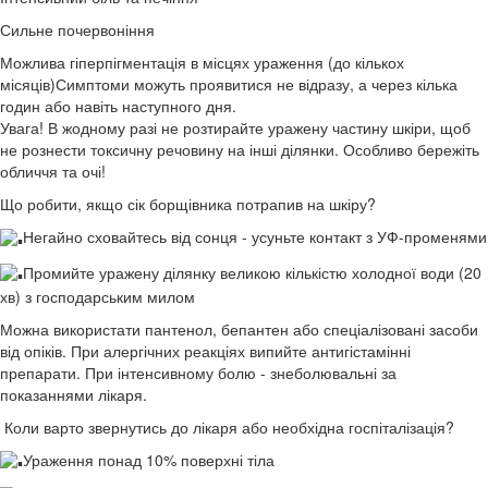
Сильне почервоніння
Можлива гіперпігментація в місцях ураження (до кількох
місяців)Симптоми можуть проявитися не відразу, а через кілька
годин або навіть наступного дня.
Увага! В жодному разі не розтирайте уражену частину шкіри, щоб
не рознести токсичну речовину на інші ділянки. Особливо бережіть
обличчя та очі!
Що робити, якщо сік борщівника потрапив на шкіру?
Негайно сховайтесь від сонця - усуньте контакт з УФ-променями
Промийте уражену ділянку великою кількістю холодної води (20
хв) з господарським милом
Можна використати пантенол, бепантен або спеціалізовані засоби
від опіків. При алергічних реакціях випийте антигістамінні
препарати. При інтенсивному болю - знеболювальні за
показаннями лікаря.
Коли варто звернутись до лікаря або необхідна госпіталізація?
Ураження понад 10% поверхні тіла