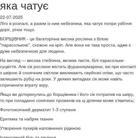
яка чатує
22-07-2025
Літо в розпалі, а разом із ним небезпека, яка чатує попри узбіччя
доріг, річок тощо.
БОРЩІВНИК - це багаторічна висока рослина з білою
"парасолькою", схожою на кріп. Але вона не така проста, адже є
дуже небезпечною для людини.
На вигляд — висока стеблина, велике листя, білі парасольки-
суцвіття. Але сік рослини містить фуранокумарини, які при контакті
з шкірою й сонячним світлом викликають серйозні опіки, що часто
залишають рубці на роки. У деяких випадках сік може навіть
спричинити втрату зору.
Якщо ви доторкнулись до борщівника і його сік потрапив на шкіру,
то при попаданні сонячних променів на ці ділянки може зʼявитись:
Фототоксичний дерматит 1-3 ступеня
Еритема та набряк тканин
Утворення пухирів наповнених рідиною
Інтенсивний біль та печіння