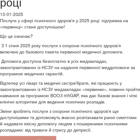
році
13-01-2025
Послуги у сфері психічного здоров'я у 2025 році: підтримка на
«первинці» стане доступнішою!
Що це означає?
З 1 січня 2025 року послуги з охорони психічного здоров’я
включені до базового пакета первинної медичної допомоги.
Допомога доступна безоплатно в усіх медзакладах,
законтрактованих із НСЗУ на надання первинної меддопомоги за
програмою медичних гарантій.
Відтепер усі лікарі та медичні сестри/брати, які працюють у
законтрактованих із НСЗУ медзакладах «первинки», повинні пройти
навчання за програмою ВООЗ mhGAP, яка дає базові знання і чіткі
клінічні алгоритми для ведення психічних розладів.
Зміни зроблять послуги з охорони психічного здоровʼя ще
доступнішими та допоможуть вчасно розпізнавати ранні симптоми
й надавати якісну допомогу людям з поширеними психічними
розладами: від тривоги й стресу до депресії.