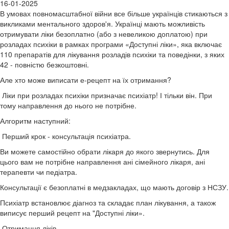
16-01-2025
В умовах повномасштабної війни все більше українців стикаються з
викликами ментального здоров'я. Українці мають можливість
отримувати ліки безоплатно (або з невеликою доплатою) при
розладах психіки в рамках програми «Доступні ліки», яка включає
110 препаратів для лікування розладів психіки та поведінки, з яких
42 - повністю безкоштовні.
Але хто може виписати е-рецепт на їх отримання?
Ліки при розладах психіки призначає психіатр! І тільки він. При
тому направлення до нього не потрібне.
Алгоритм наступний:
Перший крок - консультація психіатра.
Ви можете самостійно обрати лікаря до якого звернутись. Для
цього вам не потрібне направлення ані сімейного лікаря, ані
терапевти чи педіатра.
Консультації є безоплатні в медзакладах, що мають договір з НСЗУ.
Психіатр встановлює діагноз та складає план лікування, а також
виписує перший рецепт на "Доступні ліки».
Отримання ліків.