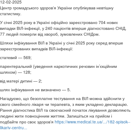
12-02-2025
Центр громадського здоровʼя України опублікував невтішну
статистику.
У січні 2025 року в Україні офіційно зареєстровано 704 нових
випадки ВІЛ-інфекції, у 240 пацієнтів вперше діагностовано СНІД,
77 людей померли від хвороб, зумовлених СНІДом.
Шляхи інфікування ВІЛ в Україні у січні 2025 року серед вперше
зареєстрованих випадків ВІЛ-інфекції:
статевий — 569;
парентеральний (уведення наркотичних речовин ін’єкційним
шляхом) — 128;
від матері дитині — 2;
шлях інфікування не визначено — 5.
Нагадуємо, що безоплатне тестування на ВІЛ можна здійснити у
свого сімейного лікаря чи терапевта, з яким укладено декларацію.
Рання діагностика ВІЛ та своєчасний початок лікування дозволяють
людині жити повноцінним життям. Запишіться на прийом і
подбайте про своє здоровʼя
https://www.medical.te.ua/.../182-spisok--
likariv-centru...