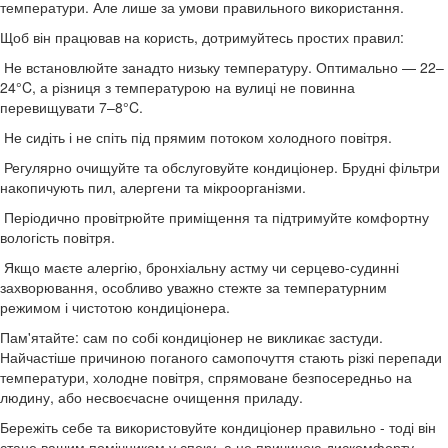
температури. Але лише за умови правильного використання.
Щоб він працював на користь, дотримуйтесь простих правил:
Не встановлюйте занадто низьку температуру. Оптимально — 22–
24°C, а різниця з температурою на вулиці не повинна
перевищувати 7–8°C.
Не сидіть і не спіть під прямим потоком холодного повітря.
Регулярно очищуйте та обслуговуйте кондиціонер. Брудні фільтри
накопичують пил, алергени та мікроорганізми.
Періодично провітрюйте приміщення та підтримуйте комфортну
вологість повітря.
Якщо маєте алергію, бронхіальну астму чи серцево-судинні
захворювання, особливо уважно стежте за температурним
режимом і чистотою кондиціонера.
Пам'ятайте: сам по собі кондиціонер не викликає застуди.
Найчастіше причиною поганого самопочуття стають різкі перепади
температури, холодне повітря, спрямоване безпосередньо на
людину, або несвоєчасне очищення приладу.
Бережіть себе та використовуйте кондиціонер правильно - тоді він
стане вашим помічником у спеку, а не причиною дискомфорту.