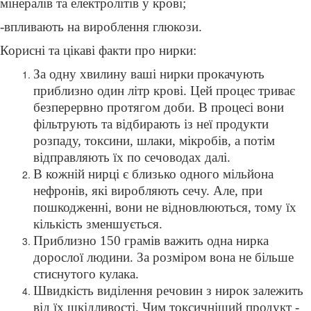
мінералів та електролітів у крові;
-
впливають на вироблення глюкози.
Корисні та цікаві факти про нирки:
За одну хвилину ваші нирки прокачують
приблизно один літр крові. Цей процес триває
безперервно протягом доби. В процесі вони
фільтрують та відбирають із неї продукти
розпаду, токсини, шлаки, мікробів, а потім
відправляють їх по сечоводах далі.
В кожній нирці є близько одного мільйона
нефронів, які виробляють сечу. Але, при
пошкодженні, вони не відновлюються, тому їх
кількість зменшується.
Приблизно 150 грамів важить одна нирка
дорослої людини. За розміром вона не більше
стиснутого кулака.
Швидкість виділення речовин з нирок залежить
від їх шкідливості. Чим токсичніший продукт -