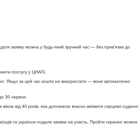
дати заявку можна у будь-який зручний час — без прив’язки до
мити послугу у ЦНАПі.
нінг. Якщо за цей час кошти не використати — вони автоматично
до 30 червня.
 віком від 40 років, яка допомагає вчасно виявити серцево-судинні
їнців та українок подали заявки на участь. Пройти скринінг можна