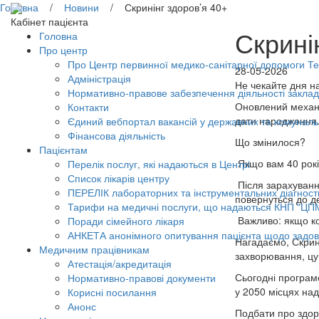
Головна
/
Новини
/ Скринінг здоров’я 40+
Кабінет пацієнта
Скрині
Головна
Про центр
Про Центр первинної медико-санітарної допомоги Тер
28-05-2026
Адміністрація
Не чекайте дня н
Нормативно-правове забезпечення діяльності заклад
Оновлений механі
Контакти
дати народження
Єдиний вебпортал вакансій у державних та комунал
Фінансова діяльність
Що змінилося?
Пацієнтам
Якщо вам 40 рокі
Перелік послуг, які надаються в Центрі
Список лікарів центру
Після зарахування
ПЕРЕЛІК лабораторних та інструментальних діагност
повернуться до д
Тарифи на медичні послуги, що надаються КНП "ЦП
Важливо: якщо ко
Поради сімейного лікаря
АНКЕТА анонімного опитування пацієнта щодо задов
Нагадаємо, Скрині
Медичним працівникам
захворювання, цу
Атестація/акредитація
Сьогодні програмо
Нормативно-правові документи
у 2050 місцях над
Корисні посилання
Анонс
Подбати про здор