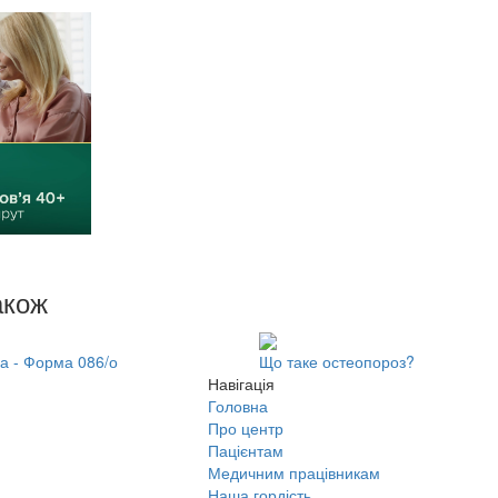
акож
а - Форма 086/о
Що таке остеопороз?
Навігація
Головна
Про центр
Пацієнтам
Медичним працівникам
Наша гордість