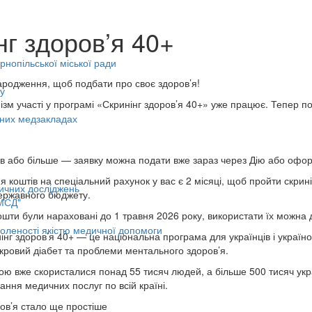
нг здоров’я 40+
нопільської міської ради
ародження, щоб подбати про своє здоров’я!
у
зм участі у програмі «Скринінг здоров’я 40+» уже працює. Тепер по
.
ьних медзакладах
в або більше — заявку можна подати вже зараз через Дію або офор
 коштів на спеціальний рахунок у вас є 2 місяці, щоб пройти скри
ичних досліджень
ержавного бюджету.
МСД"
шти були нараховані до 1 травня 2026 року, використати їх можна 
оленості якістю медичної допомоги
нг здоров’я 40+ — це національна програма для українців і українок
кровий діабет та проблеми ментального здоров’я.
ю вже скористалися понад 55 тисяч людей, а більше 500 тисяч укра
ання медичних послуг по всій країні.
ов’я стало ще простіше