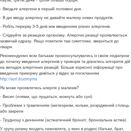
- Вводьте алергени в першій половині дня.
- В дні вводу алергену не давайте малюку нових продуктів.
- Робіть перерву 3-5 днів між введенням різних алергенів.
- Слідкуйте за реакцією організму. Алергічні реакції проявляються
зазвичай одразу. Якщо помітили такі симптоми, зверніться до
лікаря.
Рекомендуємо всім батькам проконсультуватись із своїм педіатром
до початку введення алергенів у прикорм та дізнатись алгоритм дій
на випадок алергічних реакцій. Більше корисної інформації про
введення прикорму дивіться у відео за посиланням
http://surl.li/uomyms
Як може проявлятись алергія у малюків?
- Висип (плями, що лущаться, мокнуть або сухі)
- Проблеми з травленням (метеоризм, кольки, розріджений стілець
або закрепи
- Труднощі з диханням (астматичний бронхіт, бронхіальна астма)
У групу ризику входять немовлята, у яких в родині (батьки, брат,