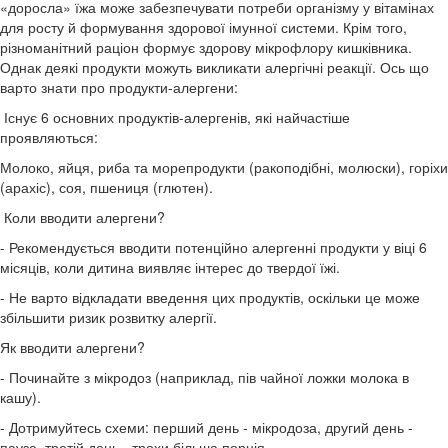
«доросла» їжа може забезпечувати потреби організму у вітамінах
для росту й формування здорової імунної системи. Крім того,
різноманітний раціон формує здорову мікрофлору кишківника.
Однак деякі продукти можуть викликати алергічні реакції. Ось що
варто знати про продукти-алергени:
Існує 6 основних продуктів-алергенів, які найчастіше
проявляються:
Молоко, яйця, риба та морепродукти (ракоподібні, молюски), горіхи
(арахіс), соя, пшениця (глютен).
Коли вводити алергени?
- Рекомендується вводити потенційно алергенні продукти у віці 6
місяців, коли дитина виявляє інтерес до твердої їжі.
- Не варто відкладати введення цих продуктів, оскільки це може
збільшити ризик розвитку алергії.
Як вводити алергени?
- Починайте з мікродоз (наприклад, пів чайної ложки молока в
кашу).
- Дотримуйтесь схеми: перший день - мікродоза, другий день -
пауза, третій день - трохи більша порція.