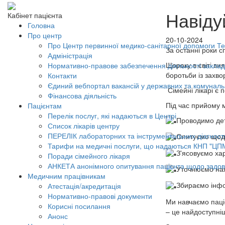
Навіду
Кабінет пацієнта
Головна
Про центр
20-10-2024
Про Центр первинної медико-санітарної допомоги Тер
За останні роки с
Адміністрація
Щороку в світі ви
Нормативно-правове забезпечення діяльності заклад
боротьби із захв
Контакти
Єдиний вебпортал вакансій у державних та комунал
Сімейні лікарі є
Фінансова діяльність
Під час прийому 
Пацієнтам
Перелік послуг, які надаються в Центрі
Проводимо дет
Список лікарів центру
ПЕРЕЛІК лабораторних та інструментальних діагност
Опитуємо щодо
Тарифи на медичні послуги, що надаються КНП "ЦП
З'ясовуємо хар
Поради сімейного лікаря
АНКЕТА анонімного опитування пацієнта щодо задов
Уточнюємо ная
Медичним працівникам
Збираємо інф
Атестація/акредитація
Нормативно-правові документи
Ми навчаємо паці
Корисні посилання
– це найдоступніш
Анонс