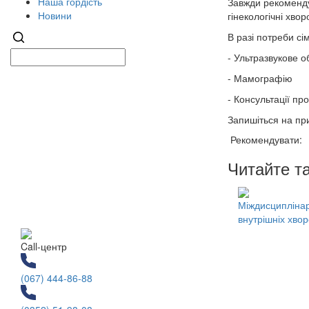
Наша гордість
Завжди рекомендує
Новини
гінекологічні хво
В разі потреби с
- Ультразвукове 
- Мамографію
- Консультації пр
Запишіться на пр
Рекомендувати:
Читайте т
Міждисциплінарн
внутрішніх хво
Call-центр
(067) 444-86-88