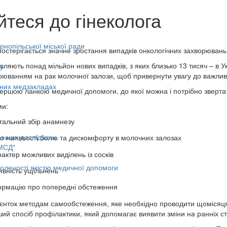
йтеся до гінеколога
нопільської міської ради
постерігається значне зростання випадків онкологічних захворювань
являють понад мільйон нових випадків, з яких близько 13 тисяч – в 
у
орюванням на рак молочної залози, щоб привернути увагу до важливо
ьних медзакладах
 першою ланкою медичної допомоги, до якої можна і потрібно зверт
ми:
альний збір анамнезу
ичних досліджень
 наявності болю та дискомфорту в молочних залозах
МСД"
актер можливих виділень із сосків
оленості якістю медичної допомоги
вність ущільнень
ормацію про попередні обстеження
єнток методам самообстеження, яке необхідно проводити щомісяця 
ий спосіб профілактики, який допомагає виявити зміни на ранніх ст