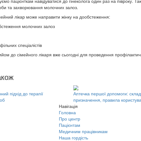
мо пацієнткам навідуватися до гінеколога один раз на півроку. Такі
роби та захворювання молочних залоз.
імейний лікар може направити жінку на дообстеження:
обстеження молочних залоз
офільних спеціалістів
ийом до сімейного лікаря вже сьогодні для проведення профілактич
акож
ий підхід до терапії
Аптечка першої допомоги: склад
роб
призначення, правила користув
Навігація
Головна
Про центр
Пацієнтам
Медичним працівникам
Наша гордість