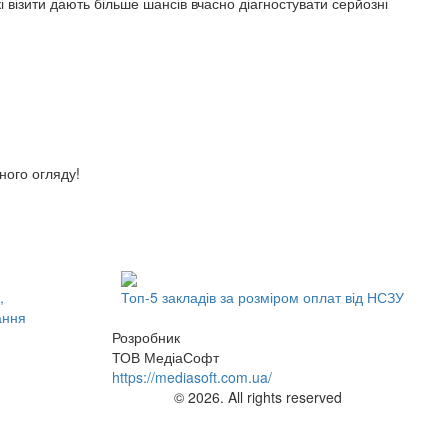
 візити дають більше шансів вчасно діагностувати серйозні
ного огляду!
,
Топ-5 закладів за розміром оплат від НСЗУ
ання
Розробник
ТОВ МедіаСофт
https://mediasoft.com.ua/
© 2026. All rights reserved