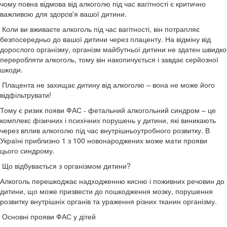
чому повна відмова від алкоголю під час вагітності є критично
важливою для здоров'я вашої дитини.
Коли ви вживаєте алкоголь під час вагітності, він потрапляє
безпосередньо до вашої дитини через плаценту. На відміну від
дорослого організму, організм майбутньої дитини не здатен швидко
переробляти алкоголь, тому він накопичується і завдає серйозної
шкоди.
Плацента не захищає дитину від алкоголю – вона не може його
відфільтрувати!
Тому є ризик появи ФАС - фетальний алкогольний синдром – це
комплекс фізичних і психічних порушень у дитини, які виникають
через вплив алкоголю під час внутрішньоутробного розвитку. В
Україні приблизно 1 з 100 новонароджених може мати прояви
цього синдрому.
Що відбувається з організмом дитини?
Алкоголь перешкоджає надходженню кисню і поживних речовин до
дитини, що може призвести до пошкодження мозку, порушення
розвитку внутрішніх органів та ураження різних тканин організму.
Основні прояви ФАС у дітей