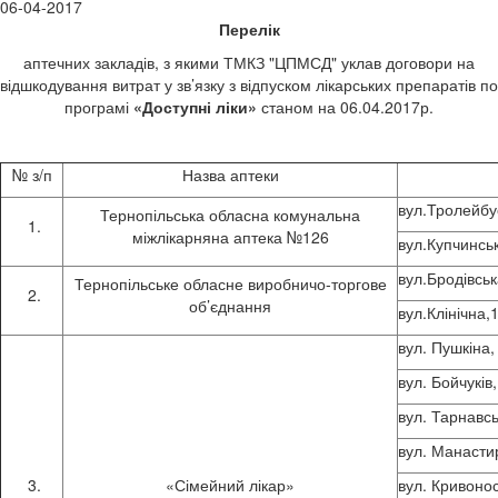
06-04-2017
Перелік
аптечних закладів, з якими ТМКЗ "ЦПМСД" уклав договори на
відшкодування витрат у зв’язку з відпуском лікарських препаратів по
програмі
«Доступні ліки»
станом на 06.04.2017р.
№ з/п
Назва аптеки
вул.Трол
Тернопільська обласна комунальна
міжлікарняна аптека №126
вул.Купчинс
вул.Бродівськ
Тернопільське обласне виробничо-торгове
об’єднання
вул.Клінічна,
вул. Пушкіна
вул. Бойчуків
вул. Тарнавсь
вул. Манастир
«Сімейний лікар»
вул. Кривоно