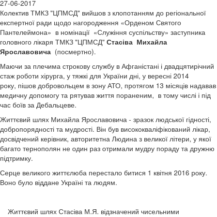
27-06-2017
Колектив ТМКЗ "ЦПМСД" вийшов з клопотанням до регіональної
експертної ради щодо нагородження «Орденом Святого
Пантелеймона» в номінації «Служіння суспільству» заступника
головного лікаря ТМКЗ "ЦПМСД"
Стасіва Михайла
Ярославовича
(посмертно).
Маючи за плечима строкову службу в Афганістані і двадцятирічний
стаж роботи хірурга, у тяжкі для України дні, у вересні 2014
року, пішов добровольцем в зону АТО, протягом 13 місяців надавав
медичну допомогу та рятував життя пораненим, в тому числі і під
час боїв за Дебальцеве.
Життєвий шлях Михайла Ярославовича - зразок людської гідності,
добропорядності та мудрості. Він був висококваліфікований лікар,
досвідчений керівник, авторитетна Людина з великої літери, у якої
багато тернополян не один раз отримали мудру пораду та дружню
підтримку.
Серце великого життєлюба перестало битися 1 квітня 2016 року.
Воно було віддане Україні та людям.
Життєвий шлях Стасіва М.Я. відзначений чисельними