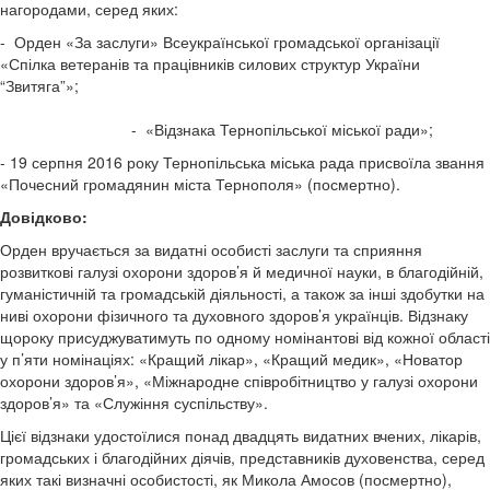
нагородами, серед яких:
- Орден «За заслуги» Всеукраїнської громадської організації
«Спілка ветеранів та працівників силових структур України
“Звитяга”»;
- «Відзнака Тернопільської міської ради»;
- 19 серпня 2016 року Тернопільська міська рада присвоїла звання
«Почесний громадянин міста Тернополя» (посмертно).
Довідково:
Орден вручається за видатні особисті заслуги та сприяння
розвиткові галузі охорони здоров’я й медичної науки, в благодійній,
гуманістичній та громадській діяльності, а також за інші здобутки на
ниві охорони фізичного та духовного здоров’я українців. Відзнаку
щороку присуджуватимуть по одному номінантові від кожної області
у п’яти номінаціях: «Кращий лікар», «Кращий медик», «Новатор
охорони здоров’я», «Міжнародне співробітництво у галузі охорони
здоров’я» та «Служіння суспільству».
Цієї відзнаки удостоїлися понад двадцять видатних вчених, лікарів,
громадських і благодійних діячів, представників духовенства, серед
яких такі визначні особистості, як Микола Амосов (посмертно),