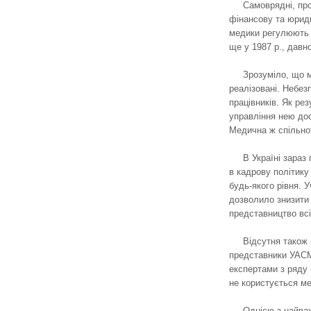
Самоврядні, про
фінансову та юриди
медики регулюють п
ще у 1987 р., давн
Зрозуміло, що 
реалізовані. Небез
працівників. Як ре
управління нею дос
Медична ж спільнот
В Україні зараз
в кадрову політику
будь-якого рівня. 
дозволило знизити 
представництво вс
Відсутня також 
представники УАСМ 
експертами з ряду п
не користується ме
Однією з найваж