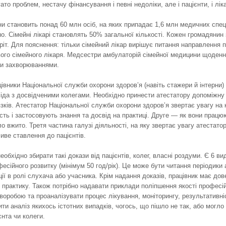
ато проблем, нестачу фінансування і певні недоліки, але і пацієнти, і лі
и становить понад 60 млн осіб, на яких припадає 1,6 млн медичних спе
но. Сімейні лікарі становлять 50% загальної кількості. Кожен громадянин
ріт. Для пояснення: тільки сімейний лікар вирішує питання направлення па
ого сімейного лікаря. Медсестри амбулаторій сімейної медицини щоденн
ми захворюваннями.
цівники Національної служби охорони здоров’я (навіть стажери й інтерни)
іда з досвідченими колегами. Необхідно принести атестатору допоміжну
зків. Атестатор Національної служби охорони здоров’я звертає увагу на 
сть і застосовують знання та досвід на практиці. Друге — як вони працюют
ло вжито. Третя частина галузі діяльності, на яку звертає увагу атестато
иве ставлення до пацієнтів.
еобхідно збирати такі докази від пацієнтів, колег, власні роздуми. Є 6 в
есійного розвитку (мінімум 50 год/рік). Це може бути читання періодики
ії в ролі слухача або учасника. Крім надання доказів, працівник має дов
 практику. Також потрібно надавати приклади поліпшення якості професійн
хворобою та проаналізувати процес лікування, моніторингу, результативні
ити аналіз якихось істотних випадків, чогось, що пішло не так, або могло
єнта чи колеги.