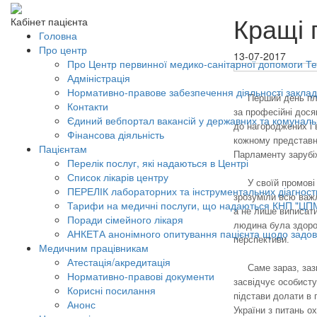
Кращі 
Кабінет пацієнта
Головна
Про центр
13-07-2017
Про Центр первинної медико-санітарної допомоги Тер
Адміністрація
Нормативно-правове забезпечення діяльності заклад
Перший день пл
Контакти
за професійні дося
Єдиний вебпортал вакансій у державних та комунал
до нагороджених і 
Фінансова діяльність
кожному представни
Пацієнтам
Парламенту зарубіж
Перелік послуг, які надаються в Центрі
Список лікарів центру
У своїй промові
ПЕРЕЛІК лабораторних та інструментальних діагност
зрозуміли всю важл
Тарифи на медичні послуги, що надаються КНП "ЦП
а не лише виписати
Поради сімейного лікаря
людина була здоро
АНКЕТА анонімного опитування пацієнта щодо задов
перспективи.
Медичним працівникам
Атестація/акредитація
Саме зараз, заз
Нормативно-правові документи
засвідчує особисту
Корисні посилання
підстави долати в 
Анонс
України з питань о