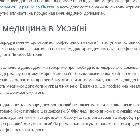
ння» вже два роки поспіль підтримує впровадження медичної реформи в н
опроекти, у разі їх прийняття,
мають допомогти сімейним лікарям отримати
дчутно впливати на процес надання медичної допомоги».
 медицина в Україні
оврядування — що отримає професійна спільнота?» виступила головний по
ейна медицина — загальна практика», доктор медичних наук, професор, 
Шупика
Лариса Матюха
.
 зазначила доповідач, ми говоримо про необхідність лікарського самовря
 державну політику охорони здоров’я. Досвід розвинених країн свідчит
с між державою та професійним лікарським самоврядуванням. Доведено, 
кість медичної допомоги й управління нею. Важливо, що професійна незал
ст на державному рівні.
їн діяльність самоврядних організацій регламентується спеціальними за
овано Конституцією цієї держави. У Фінляндії воно виконує функцію ме
ншими дотичними міністерствами, бере участь в організації та розробці пр
но-­правовий документ, який би регулював статус лікарського самоврядув
 у сфері охорони здоров’я.