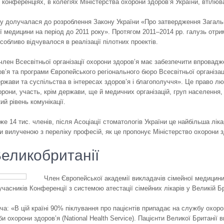
х конференціях, в колегіях Міністерства охорони здоров’я України, втілю
у долучалася до розроблення Закону України «Про затвердження Загальн
ї медицини на період до 2011 року». Протягом 2011–2014 рр. галузь отри
собливо відчувалося в реалізації пілотних проектів.
член Всесвітньої організації охорони здоров’я має забезпечити впровадже
в’я та програми Європейського регіонального бюро Всесвітньої організац
ержави та суспільства в інтересах здоров’я і благополуччя». Це право л
орони, участь, крім держави, ще й медичних організацій, груп населення,
ий рівень комунікації.
е 14 тис. членів, після Асоціації стоматологів України це найбільша лік
ти вилученою з переліку професій, як це пропонує Міністерство охорони з
Великобританії
Член Європейської академії викладачів сімейної медицин
часників Конференції з системою атестації сімейних лікарів у Великій Бр
ача: «В цій країні 90% піклування про пацієнтів припадає на службу охорон
и охорони здоров’я (National Health Service). Пацієнти Великої Британії