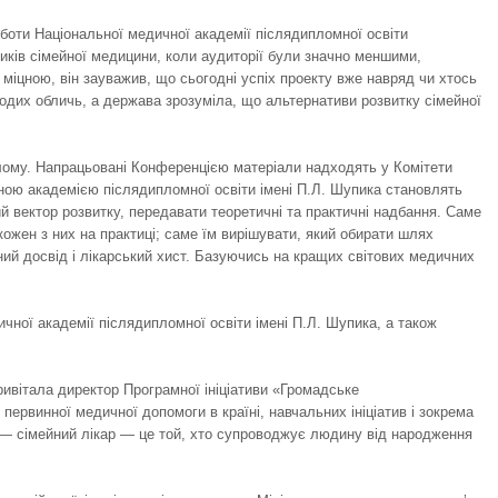
оботи Національної медичної академії післядипломної освіти
иків сімейної медицини, коли аудиторії були значно меншими,
 міцною, він зауважив, що сьогодні успіх проекту вже навряд чи хтось
олодих обличь, а держава зрозуміла, що альтернативи розвитку сімейної
ілому. Напрацьовані Конференцією матеріали надходять у Комітети
ною академією післядипломної освіти імені П.Л. Шупика становлять
й вектор розвитку, передавати теоретичні та практичні надбання. Саме
кожен з них на практиці; саме їм вирішувати, який обирати шлях
ний досвід і лікарський хист. Базуючись на кращих світових медичних
чної академії післядипломної освіти імені П.Л. Шупика, а також
ивітала директор Програмної ініціативи «Громадське
первинної медичної допомоги в країні, навчальних ініціатив і зокрема
— сімейний лікар — це той, хто супроводжує людину від народження