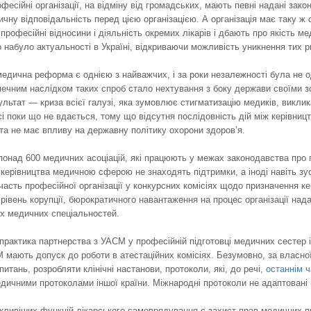
фесійні організації, на відміну від громадських, мають певні надані за
чну відповідальність перед цією організацією. А організація має таку ж
рофесійні відносини і діяльність окремих лікарів і дбають про якість
о набуло актуальності в Україні, відкриваючи можливість уникнення тих ри
медична реформа є однією з найважчих, і за роки незалежності була не 
печним наслідком таких спроб стало нехтування з боку держави своїми з
зультат — криза всієї галузі, яка зумовлює стигматизацію медиків, викл
і поки що не вдається, тому що відсутня послідовність дій між керівницт
а не має впливу на державну політику охорони здоров’я.
 понад 600 медичних асоціацій, які працюють у межах законодавства про 
 керівництва медичною сферою не знаходять підтримки, а іноді навіть з
Участь професійної організації у конкурсних комісіях щодо призначення к
рівень корупції, бюрократичного навантаження на процес організації на
іх медичних спеціальностей.
практика партнерства з УАСМ у професійній підготовці медичних сестер і лі
мають допуск до роботи в атестаційних комісіях. Безумовно, за власної 
итань, розробляти клінічні настанови, протоколи, які, до речі,
останнім 
дичними протоколами іншої країни. Міжнародні протоколи не адаптовані 
ливіших функцій лікарського самоврядування є захист прав медичних пр