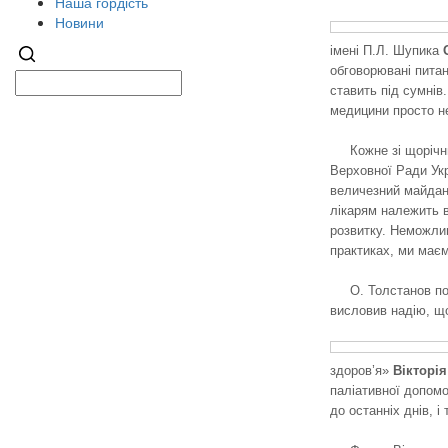
Наша гордість
Новини
імені П.Л. Шупика
обговорювані питан
ставить під сумнів
медицини просто не
Кожне зі щорічн
Верховної Ради Укр
величезний майданч
лікарям належить в
розвитку. Неможлив
практиках, ми маємо
О. Толстанов по
висловив надію, що
здоров’я»
Вікторі
паліативної допом
до останніх днів, 