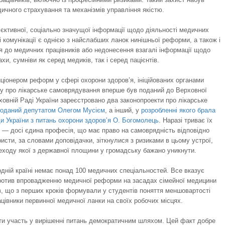
ичного страхування та механізмів управління якістю.
єктивної, соціально значущої інформації щодо діяльності медичних
і комунікації є однією з найслабших ланок нинішньої реформи, а також і
ня до медичних працівників або недонесення взагалі інформації щодо
и, сумніви як серед медиків, так і серед пацієнтів.
іонером реформ у сфері охорони здоров’я, ініційованих органами
ну про лікарське самоврядування вперше був поданий до Верховної
ховній Раді України зареєстровано два законопроекти про лікарське
оданий депутатом Олегом Мусієм
, а інший, у
розробленні якого брала
ди України з питань охорони здоров’я О. Богомолець
. Наразі триває їх
 — досі єдина професія, що має право на самоврядність відповідно
сти, за словами доповідачки, зіт­кнулися з ризиками в цьому устрої,
ереходу якої з державної площини у громадську бажано уникнути.
 жодній країні немає понад 100 медичних спеціальностей. Все вказує
супротив впровадженню медичної реформи на засадах сімейної медицини
ів, що з перших кроків формували у студентів поняття меншовартості
ацівники первинної медичної ланки на своїх робочих місцях.
ати участь у вирішенні питань демократичним шляхом. Цей факт добре