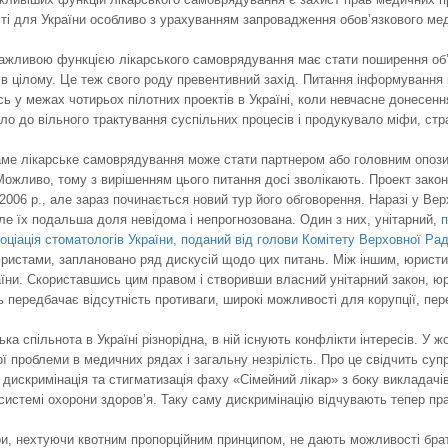
ті для України особливо з урахуванням запровадження обов’язкового мед
важливою функцією лікарського самоврядування має стати поширення об’
зі в цілому. Це теж свого роду превентивний захід. Питання інформування 
сь у межах чотирьох пілотних проектів в Україні, коли невчасне донесен
ло до вільного трактування суспільних процесів і продукувало міфи, страх
аме лікарське самоврядування може стати партнером або головним опозиц
Можливо, тому з вирішенням цього питання досі зволікають. Проект зако
2006 р., але зараз починається новий тур його обговорення. Наразі у Вер
е їх подальша доля невідома і непрогнозована. Один з них, унітарний,
п
ціація стоматологів України, поданий від голови Комітету Верховної Ра
ристами, заплановано ряд дискусій щодо цих питань. Між іншим, юристи
аїни. Скориставшись цим правом і створивши власний унітарний закон, юри
ть передбачає відсутність противаги, широкі можливості для корупції, п
ька спільнота в Україні різнорідна, в ній існують конфлікти інтересів. У
ої проблеми в медичних рядах і загальну незрілість. Про це свідчить 
в, дискримінація та стигматизація фаху «Сімейний лікар» з боку викладач
 системі охорони здоров’я. Таку саму дискримінацію відчувають тепер пр
ури, нехтуючи квотним пропорційним принципом, не дають можливості бр