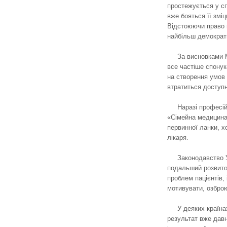
простежується у сп
вже бояться її зм
Відстоюючи право 
найбільш демократи
За висновками М
все частіше спонук
на створення умов 
втратиться доступн
Наразі професій
«Сімейна медицина»
первинної ланки, х
лікаря.
Законодавство У
подальший розвиток
проблем пацієнтів,
мотивувати, озброю
У деяких країна
результат вже давн