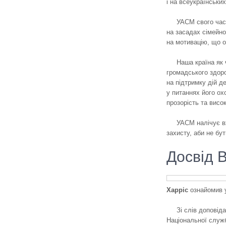
і на всеукраїнськи
УАСМ свого час
на засадах сімейно
на мотивацію, що о
Наша країна як 
громадського здоро
на підтримку дій д
у питаннях його ох
прозорість та висок
УАСМ налічує вж
захисту, аби не бу
Досвід 
Харріс
ознайомив у
Зі слів доповід
Національної служб