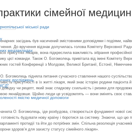
практики сімейної медицин
нопільської міської ради
у
енарних засідань був насичений змістовними доповідями і подіями, найв
гнення. До вручення відзнак долучилась голова Комітету Верховної Ради
ьних медзакладах
всіх присутніх лікарів, вона підкреслила важливість зібрання професійн
ку цієї команди. Також О. Богомолець привітала від імені Комітету Верхо
них гостей Конференції з Молдови, Великої Британії, Естонії, Німеччини,
 О. Богомолець підняла питання сучасного ставлення нашого суспільств
ичних досліджень
ивість присутності в їх житті лікаря, який знає історію родини пацієнта
МСД"
 довідку чи рецепт, який знає спадкову схильність і ризики для продовже
вою якнайдовше. Щойно люди це усвідомлять — вони змінять своє ставлен
оленості якістю медичної допомоги
начила О. Богомолець, іде розбудова, створюється фундамент нової сист
 готовність будувати нову країну і боротися за систему. Знаючи, що цю 
парламенті протидії та йти до потрібних змін. Спільна резолюція учасник
хорони здоров’я для захисту статусу сімейного лікаря».