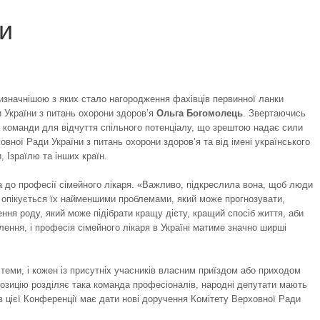
и
изначнішою з яких стало нагородження фахівців первинної ланки
 України з питань охорони здоров’я
Ольга Богомолець
. Звертаючись
ої команди для відчуття спільного потенціалу, що зрештою надає сили
вної Ради України з питань охорони здоров’я та від імені українського
 Ізраїлю та інших країн.
а до професії сімейного лікаря. «Важливо, підкреслила вона, щоб люди
 й опікується їх найменшими проблемами, який може прогнозувати,
ння роду, який може підібрати кращу дієту, кращий спосіб життя, аби
ня, і професія сімейного лікаря в Україні матиме значно ширші
еми, і кожен із присутніх учасників власним приїздом або приходом
позицію розділяє така команда професіоналів, народні депутати мають
ів цієї Конференції має дати нові доручення Комітету Верховної Ради