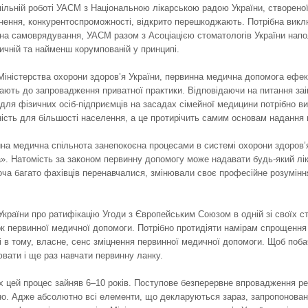
ільній роботі УАСМ з Національною лікарською радою України, створеної 
іцнення, конкурентоспроможності, відкрито перешкоджають. Потрібна вик
на самоврядування, УАСМ разом з Асоціацією стоматологів України напол
чній та найменш корумпованій у принципі.
іністерства охорони здоров’я України, первинна медична допомога ефект
ають до запровадження приватної практики. Відповідаючи на питання заі
для фізичних осіб-підприємців на засадах сімейної медицини потрібно вит
ість для більшості населення, а це протирічить самим основам надання 
на медична спільнота занепокоєна процесами в системі охорони здоров’я
. Натомість за законом первинну допомогу може надавати будь-який лік
оча багато фахівців перенавчалися, змінювали своє професійне розуміння
країни про ратифікацію Угоди з Європейським Союзом в одній зі своїх с
 первинної медичної допомоги. Потрібно протидіяти намірам спрощення 
 і в тому, власне, сенс зміцнення первинної медичної допомоги. Щоб поба
вати і ще раз навчати первинну ланку.
х цей процес зайняв 6–10 років. Поступове безперервне впровадження ре
о. Адже абсолютно всі елементи, що декларуються зараз, запропоновані