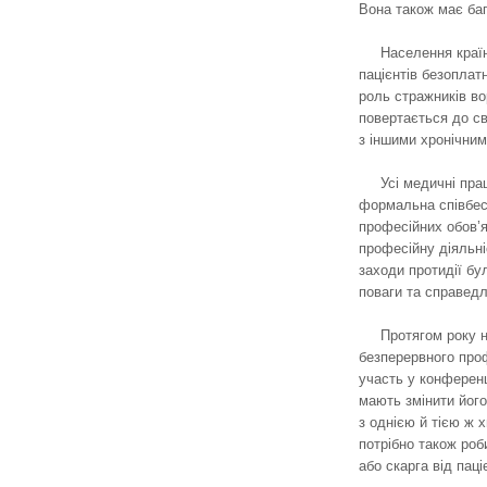
Вона також має баг
Населення країн
пацієнтів безоплат
роль стражників во
повертається до св
з іншими хронічни
Усі медичні пра
формальна співбес
професійних обов’я
професійну діяльні
заходи протидії бу
поваги та справедл
Протягом року н
безперервного проф
участь у конференц
мають змінити його
з однією й тією ж 
потрібно також роб
або скарга від паці