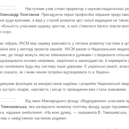
Наступним узяв слово проректор з науково-­педагогічної р
Олександр Толстанов
. Пригадуючи перші професійні зібрання представн
ня куди вужчими, а віра у сталий розвиток цієї галузі медицини не такою
. «Кількість учасників щороку зростає, в залі з’явилося багато зовсім м
 існує.
их зібрань УАСМ має окрему важливість у питанні розвитку системи в ц
аїни вже у вигляді проектів законів. УАСМ разом із Національною медич
ик, де лікарі можуть якісно обмінюватися думками і створювати спільни
ідпрацювати основні напрямки, закріплені в законодавстві, й перевірити 
о скопіювати будь-яку систему іншої держави. Є українські реалії, влас
 сказати, як і яким чином потрібно відтворювати їх в Україні».
дякував фахівцям за використання надбань і розробок Національної меди
 зустрічі лікарів, черговість і місце їх проведення вже стали знаковими.
Від імені Міжнародного фонду «Відродження» учасників пр
я Тимошевська
, яка засвідчила незмінну політику фонду щодо підтримки 
оги, надання знеболення. «На мою думку, — зауважила В. Тимошевська, 
і тому є невід’ємною частиною родини».