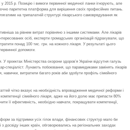
у 2015 р. Позицію і вимоги первинної медичної ланки ігнорують, але
лючно паритетна платформа для вирішення своїх професійних питань.
ягатиме на трипалатній структурі лікарського самоврядування як
ивніша за рівнем витрат порівняно з іншими системами. Але лікарів
нтересованих осіб, експерти громадських організацій підрахували, що
ратити понад 100 тис. грн. на кожного лікаря. У результаті цього
первинної допомоги.
. У проектах Міністерства охорони здоров’я України відсутня галузь
ар-спеціаліст. Лунають побоювання, що парамедиками замінять лікарів
, навички, витратили багато років аби здобути профіль сімейного
таттей чітко вказує на необхідність впровадження медичної реформи і
компетенції сімейного лікаря, адже на його долю має припасти 80%
чити її ефективність, необхідно навчати, покращувати компетенції,
форм за підтримки усіх гілок влади, фінансових структур мало би
 з досвіду інших країн, обговорювались на регіональних заходах