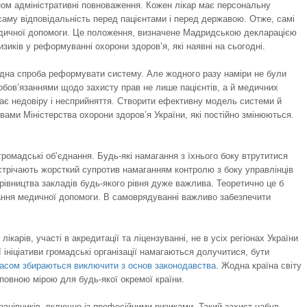
коном адміністративні повноваження. Кожен лікар має персональну
 саму відповідальність перед пацієнтами і перед державою. Отже, самі
 медичної допомоги. Це положення, визначене Мадридською декларацією
зиків у реформуванні охорони здоров’я, які наявні на сьогодні.
одна спроба реформувати систему. Але жодного разу наміри не були
обов’язаннями щодо захисту прав не лише пацієнтів, а й медичних
икає недовіру і несприйняття. Створити ефективну модель системи й
вами Міністерства охорони здоров’я України, які постійно змінюються.
громадські об’єднання. Будь-які намагання з їхнього боку втрутитися
устрічають жорсткий супротив намаганням контролю з боку управлінців
ерівництва закладів будь-якого рівня дуже важлива. Теоретично це б
дання медичної допомоги. В самоврядуванні важливо забезпечити
карів, участі в акредитації та ліцензуванні, не в усіх регіонах України
ініціативи громадські організації намагаються долучитися, бути
часом збираються виключити з основ законодавства
. Жодна країна світу
повною мірою для будь-якої окремої країни.
ацівників, включно із професійними ризиками. Такий захист набув