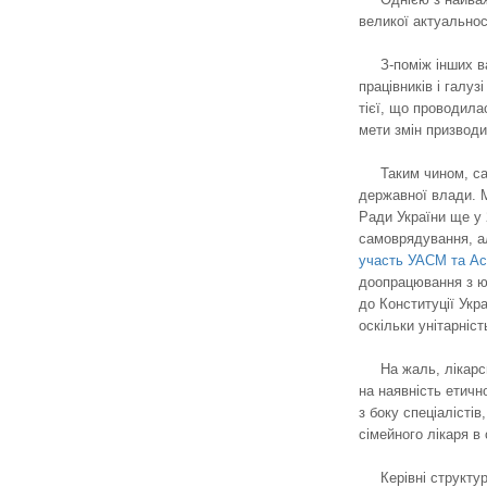
великої актуальнос
З-поміж інших 
працівників і галу
тієї, що проводила
мети змін призводи
Таким чином, с
державної влади. 
Ради України ще у 
самоврядування, ал
участь УАСМ та Асо
доопрацювання з ю
до Конституції Укр
оскільки унітарніс
На жаль, лікарс
на наявність етичн
з боку спеціалісті
сімейного лікаря в
Керівні структ