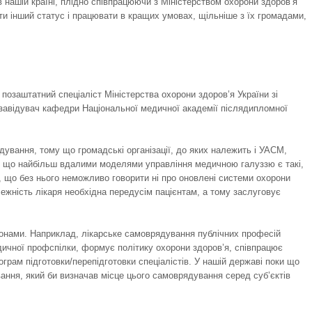
ашій країні, плідно співпрацюючи з Міністерством охорони здоров’я
 інший статус і працювати в кращих умовах, щільніше з їх громадами,
заштатний спеціаліст Міністерства охорони здоров’я України зі
заві­дувач кафедри Національної медичної академії післядипломної
дування, тому що громадські організації, до яких належить і УАСМ,
ь, що найбільш вдалими моделями управління медичною галуззю є такі,
що без нього неможливо говорити ні про оновлені системи охорони
ежність лікаря необхідна передусім пацієнтам, а тому заслуговує
конами. Наприклад, лікарське самоврядування публічних професій
дичної профспілки, формує політику охорони здоров’я, співпрацює
ограм підготовки/перепідготовки спеціалістів. У нашій державі поки що
ання, який би визначав місце цього самоврядування серед суб’єктів