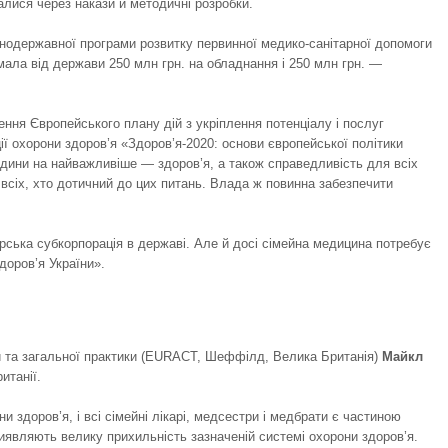
валися через накази й методичні розробки.
одержавної програми розвитку первинної медико-санітарної допомоги
мала від держави 250 млн грн. на обладнання і 250 млн грн. —
ння Європейського плану дій з укріп­лення потенціалу і послуг
ії охорони здоров’я «Здоров’я-2020: основи європейської політики
юдини на найважливіше — здоров’я, а також справедливість для всіх
 всіх, хто дотичний до цих питань. Влада ж повинна забезпечити
арська субкорпорація в державі. Але й досі сімейна медицина потребує
доров’я України».
и та загальної практики (EURACT, Шеффілд, Велика Британія)
Майкл
итанії.
и здоров’я, і всі сімейні лікарі, медсестри і медбрати є частиною
 виявляють велику прихильність зазначеній системі охорони здоров’я.