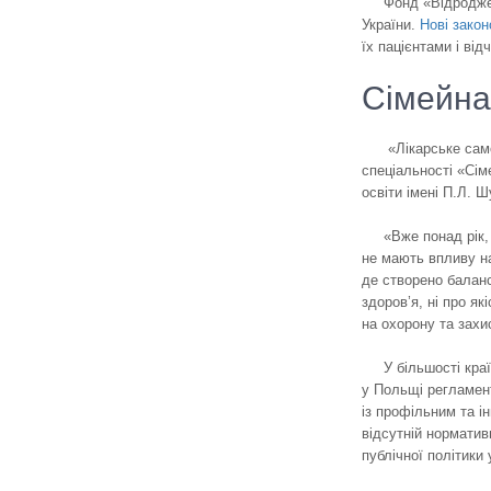
Фонд «Відродже
України.
Нові закон
їх пацієнтами і ві
Сімейна
«Лікарське сам
спеціальності «Сім
освіти імені П.Л. 
«Вже понад рік,
не мають впливу на
де створено балан
здоров’я, ні про я
на охорону та захи
У більшості кра
у Польщі регламент
із профільним та і
відсутній норматив
публічної політики