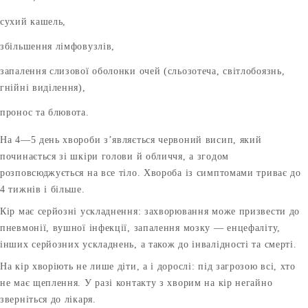
сухий кашель,
збільшення лімфовузлів,
запалення слизової оболонки очей (сльозотеча, світлобоязнь,
гнійні виділення),
пронос та блювота.
На 4—5 день хвороби з’являється червоний висип, який
починається зі шкіри голови й обличчя, а згодом
розповсюджується на все тіло. Хвороба із симптомами триває до
4 тижнів і більше.
Кір має серйозні ускладнення: захворювання може призвести до
пневмонії, вушної інфекції, запалення мозку — енцефаліту,
інших серйозних ускладнень, а також до інвалідності та смерті.
На кір хворіють не лише діти, а і дорослі: під загрозою всі, хто
не має щеплення. У разі контакту з хворим на кір негайно
зверніться до лікаря.