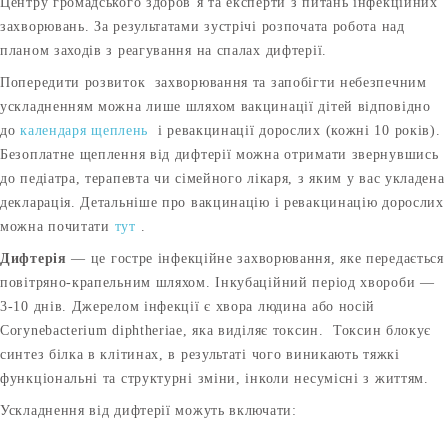
Центру громадського здоров’я та експерти з питань інфекційних
захворювань. За результатами зустрічі розпочата робота над
планом заходів з реагування на спалах дифтерії.
Попередити розвиток захворювання та запобігти небезпечним
ускладненням можна лише шляхом вакцинації дітей відповідно
до
календаря щеплень
і ревакцинації дорослих (кожні 10 років).
Безоплатне щеплення від дифтерії можна отримати звернувшись
до педіатра, терапевта чи сімейного лікаря, з яким у вас укладена
декларація. Детальніше про вакцинацію і ревакцинацію дорослих
можна почитати
тут
.
Дифтерія
— це гостре інфекційне захворювання, яке передається
повітряно-крапельним шляхом. Інкубаційний період хвороби —
3-10 днів. Джерелом інфекції є хвора людина або носій
Corynebacterium diphtheriae, яка виділяє токсин. Токсин блокує
синтез білка в клітинах, в результаті чого виникають тяжкі
функціональні та структурні зміни, інколи несумісні з життям.
Ускладнення від дифтерії можуть включати: