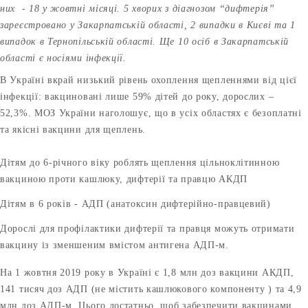
них - 18 у жовтні місяці. 5 хворих з діагнозом “дифтерія”
зареєстровано у Закарпатській області, 2 випадки в Києві та 1
випадок в Тернопільській області. Ще 10 осіб в Закарпатській
області є носіями інфекції.
В Україні вкрай низький рівень охоплення щепленнями від цієї
інфекції: вакциновані лише 59% дітей до року, дорослих –
52,3%. МОЗ України наголошує, що в усіх областях є безоплатні
та якісні вакцини для щеплень.
Дітям до 6-річного віку роблять щеплення цільноклітинною
вакциною проти кашлюку, дифтерії та правцю АКДП
Дітям в 6 років - АДП (анатоксин дифтерійно-правцевий)
Дорослі для профілактики дифтерії та правця можуть отримати
вакцину із зменшеним вмістом антигена АДП-м.
На 1 жовтня 2019 року в Україні є 1,8 млн доз вакцини АКДП,
141 тисяч доз АДП (не містить кашлюкового компоненту ) та 4,9
млн доз АДП-м. Цього достатньо, щоб забезпечити вакцинами