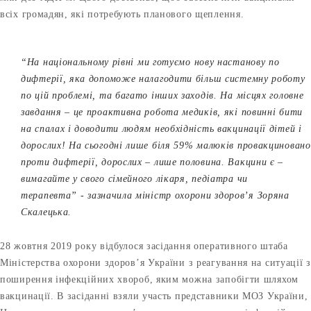
всіх громадян, які потребують планового щеплення.
“
На національному рівні ми готуємо нову настанову по
дифтерії, яка допоможе налагодити більш системну роботу
по цій проблемі, та багато інших заходів. На місцях головне
завдання – це проактивна робота медиків, які повинні бити
на спалах і доводити людям необхідність вакцинації дітей і
дорослих! На сьогодні лише біля 59% малюків провакциновано
проти дифтерії, дорослих – лише половина. Вакцини є –
вимагайте у свого сімейного лікаря, педіатра чи
терапевта”
- зазначила міністр охорони здоров’я Зоряна
Скалецька.
28 жовтня 2019 року відбулося засідання оперативного штаба
Міністерства охорони здоров’я України з реагування на ситуації з
поширення інфекційних хвороб, яким можна запобігти шляхом
вакцинації. В засіданні взяли участь представники МОЗ України,