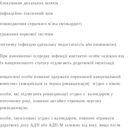
блокування дихальних шляхів
інфекційно-токсичний шок
пошкодження серцевого м'яза (міокардит)
ураження нервової системи
легеневу інфекцію (дихальну недостатність або пневмонію).
При виникненні осередку інфекції контактні особи залежно від
їх вакцинального статусу підлягають додатковій імунізації:
нещеплені особи повинні одержати первинний вакцинальний
комплекс (вакцинація та перша ревакцинація) згідно з віком;
особи, які підлягають ревакцинації згідно з календарем у
поточному році, повинні негайно отримати чергову
ревакцинацію;
особи, імунізовані згідно з календарем, повинні отримати
додаткову дозу АДП або АДП-М залежно від віку, якщо після