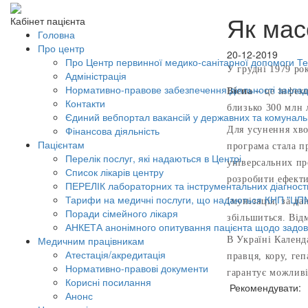
Як мас
Кабінет пацієнта
Головна
Про центр
20-12-2019
Про Центр первинної медико-санітарної допомоги Тер
У грудні 1979 рок
Адміністрація
Нормативно-правове забезпечення діяльності заклад
Віспа
– це інфек
Контакти
близько 300 млн 
Єдиний вебпортал вакансій у державних та комунал
Фінансова діяльність
Для усунення хво
Пацієнтам
програма стала п
Перелік послуг, які надаються в Центрі
універсальних пр
Список лікарів центру
розробити ефекти
ПЕРЕЛІК лабораторних та інструментальних діагност
Тарифи на медичні послуги, що надаються КНП "ЦП
Імунізація, за д
Поради сімейного лікаря
збільшиться. Від
АНКЕТА анонімного опитування пацієнта щодо задов
Медичним працівникам
В Україні Кален
Атестація/акредитація
правця, кору, ге
Нормативно-правові документи
гарантує можливі
Корисні посилання
Рекомендувати:
Анонс