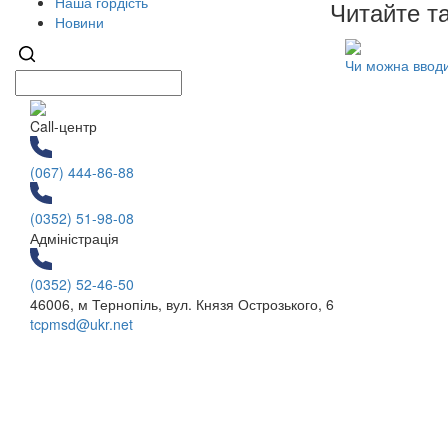
Наша гордість
Читайте т
Новини
Чи можна вводи
Call-центр
(067) 444-86-88
(0352) 51-98-08
Адміністрація
(0352) 52-46-50
46006, м Тернопіль, вул. Князя Острозького, 6
tcpmsd@ukr.net