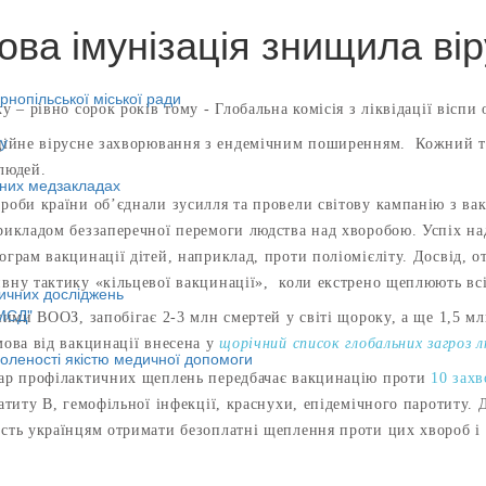
ова імунізація знищила вір
нопільської міської ради
у – рівно сорок років тому - Глобальна комісія з ліквідації віспи
у
ційне вірусне захворювання з ендемічним поширенням. Кожний тр
людей.
ьних медзакладах
роби країни об’єднали зусилля та провели світову кампанію з вак
рикладом беззаперечної перемоги людства над хворобою. Успіх н
ограм вакцинації дітей, наприклад, проти поліомієліту. Досвід, о
вну тактику «кільцевої вакцинації», коли екстрено щеплюють всі
ичних досліджень
МСД"
аними ВООЗ, запобігає 2-3 млн смертей у світі щороку, а ще 1,5
мова від вакцинації внесена у
щорічний список глобальних загроз 
оленості якістю медичної допомоги
дар профілактичних щеплень передбачає вакцинацію проти
10 зах
патиту В, гемофільної інфекції, краснухи, епідемічного паротиту
сть українцям отримати безоплатні щеплення проти цих хвороб і 