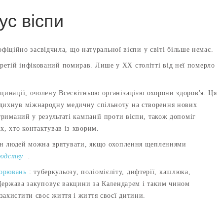
ус віспи
 офіційно засвідчила, що натуральної віспи у світі більше немає.
етій інфікований помирав. Лише у ХХ столітті від неї померло
цинації, очолену Всесвітньою організацією охорони здоров'я. Ця
адихнув міжнародну медичну спільноту на створення нових
триманий у результаті кампанії проти віспи, також допоміг
х, хто контактував із хворим.
 млн людей можна врятувати, якщо охоплення щепленнями
людству
.
ворювань
: туберкульозу, поліомієліту, дифтерії, кашлюка,
. Держава закуповує вакцини за Календарем і таким чином
захистити своє життя і життя своєї дитини.