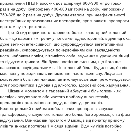
призначення НПЗП- високих доз аспірину( 600-900 мг до трьох
разів на добу, ібупрофену 400-600 мг тричі на добу, напроксену
750-825 до 2 разів на добу). Другим етапом, при неефективності
нестероїдних протизапальних препаратів, призначають препарати
ерготаміну та триптани.
Третій вид первинного головного болю - кластерний головний
біль – це варіант «мігрені» у чоловіків- односторонній, в ділянці ока,
дуже великої інтенсивності, що супроводжується вегетативними
реакціями, супроводжується почервонінням ока, закладеністю
носа, набряком повіки, пітливістю лоба, звуженням ураженої зіниці
та відчуттям тривоги. Він буває настільки сильним, що його ще
називають «суїцидальним». Це головний біль - будильник, бо він
має певну періодичність виникнення, часто після сну. Лікується
кластерний біль трипланами, антиконвульсантами, рекомендується
для профілактики відмова від алкоголю, здоровий сон, харчування.
Цікавим моментом є так званий абузусний біль голови - як
наслідок регулярного або частого прийому анальгетиків,
препаратів ерготамінового ряду, аспірину, трипланів.
Безконтрольний прийом знеболюючих препаратів запускає
трансформацію існуючого головного болю, його хронізацію та факт
індукування. Виникає він протягом 3 місяців від початку прийому
ліків та зникає протягом 1 місяця відміни. Відміну ліків потрібно