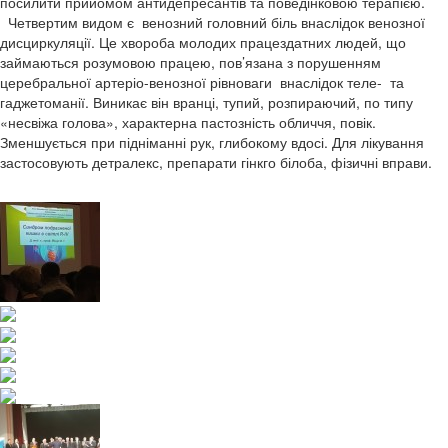
посилити прийомом антидепресантів та поведінковою терапією.
Четвертим видом є венозний головний біль внаслідок венозної
дисциркуляції. Це хвороба молодих працездатних людей, що
займаються розумовою працею, пов’язана з порушенням
церебральної артеріо-венозної рівноваги внаслідок теле- та
гаджетоманії. Виникає він вранці, тупий, розпираючий, по типу
«несвіжа голова», характерна пастозність обличчя, повік.
Зменшується при підніманні рук, глибокому вдосі. Для лікування
застосовують детралекс, препарати гінкго білоба, фізичні вправи.