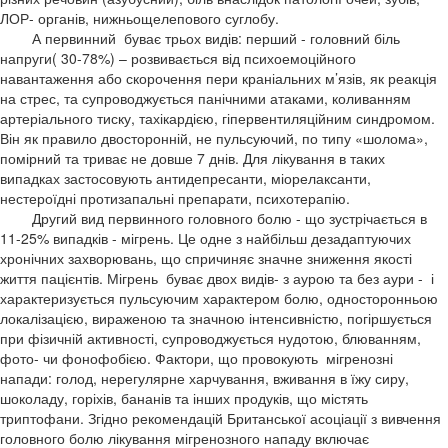
ЛОР- органів, нижньощелепового суглобу.
А первинний буває трьох видів: перший - головний біль
напруги( 30-78%) – розвивається від психоемоційного
навантаження або скорочення пери краніальних м’язів, як реакція
на стрес, та супроводжується панічними атаками, коливанням
артеріального тиску, тахікардією, гіпервентиляційним синдромом.
Він як правило двосторонній, не пульсуючий, по типу «шолома»,
помірний та триває не довше 7 днів. Для лікування в таких
випадках застосовують антидепресанти, міорелаксанти,
нестероїдні протизапальні препарати, психотерапію.
Другий вид первинного головного болю - що зустрічається в
11-25% випадків - мігрень. Це одне з найбільш дезадаптуючих
хронічних захворювань, що спричиняє значне зниження якості
життя пацієнтів. Мігрень буває двох видів- з аурою та без аури - і
характеризується пульсуючим характером болю, односторонньою
локалізацією, вираженою та значною інтенсивністю, погіршується
при фізичній активності, супроводжується нудотою, блюванням,
фото- чи фонофобією. Фактори, що провокують мігренозні
напади: голод, нерегулярне харчування, вживання в їжу сиру,
шоколаду, горіхів, бананів та інших продуків, що містять
триптофани. Згідно рекомендацій Британської асоціації з вивчення
головного болю лікування мігренозного нападу включає