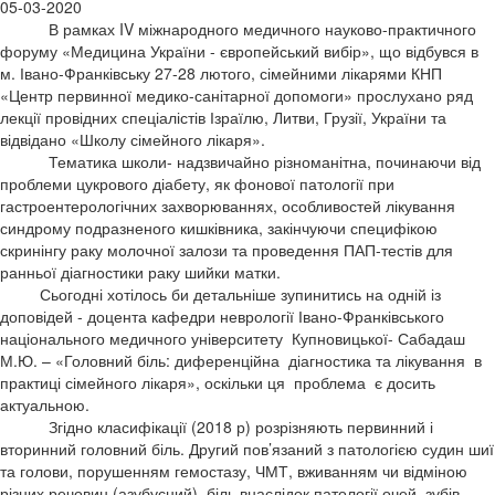
05-03-2020
В рамках IV міжнародного медичного науково-практичного
форуму «Медицина України - європейський вибір», що відбувся в
м. Івано-Франківську 27-28 лютого, сімейними лікарями КНП
«Центр первинної медико-санітарної допомоги» прослухано ряд
лекції провідних спеціалістів Ізраїлю, Литви, Грузії, України та
відвідано «Школу сімейного лікаря».
Тематика школи- надзвичайно різноманітна, починаючи від
проблеми цукрового діабету, як фонової патології при
гастроентерологічних захворюваннях, особливостей лікування
синдрому подразненого кишківника, закінчуючи специфікою
скринінгу раку молочної залози та проведення ПАП-тестів для
ранньої діагностики раку шийки матки.
Сьогодні хотілось би детальніше зупинитись на одній із
доповідей - доцента кафедри неврології Івано-Франківського
національного медичного університету Купновицької- Сабадаш
М.Ю. – «Головний біль: диференційна діагностика та лікування в
практиці сімейного лікаря», оскільки ця проблема є досить
актуальною.
Згідно класифікації (2018 р) розрізняють первинний і
вторинний головний біль. Другий пов’язаний з патологією судин шиї
та голови, порушенням гемостазу, ЧМТ, вживанням чи відміною
різних речовин (азубусний), біль внаслідок патології очей, зубів,