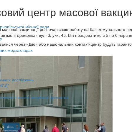
овий центр масової вакцин
нопільської міської ради
масової вакцинації розпочав свою роботу на базі комунального під
тив імені Довженка» вул. Злуки, 45. Він працюватиме з 5 по 6 червня
у
увалися через «Дію» або національний контакт-центр будуть гаранто
ьних медзакладах
ичних досліджень
МСД"
оленості якістю медичної допомоги