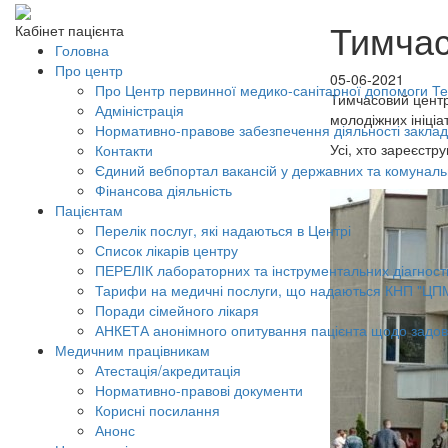
Тимчас
Кабінет пацієнта
Головна
Про центр
05-06-2021
Про Центр первинної медико-санітарної допомоги Тер
Тимчасовий центр 
Адміністрація
молодіжних ініціа
Нормативно-правове забезпечення діяльності заклад
Усі, хто зареєстр
Контакти
Єдиний вебпортал вакансій у державних та комунал
Фінансова діяльність
Пацієнтам
Перелік послуг, які надаються в Центрі
Список лікарів центру
ПЕРЕЛІК лабораторних та інструментальних діагност
Тарифи на медичні послуги, що надаються КНП "ЦП
Поради сімейного лікаря
АНКЕТА анонімного опитування пацієнта щодо задов
Медичним працівникам
Атестація/акредитація
Нормативно-правові документи
Корисні посилання
Анонс