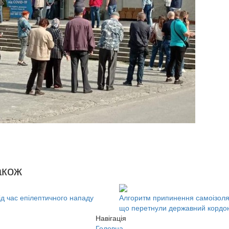
акож
ід час епілептичного нападу
Алгоритм припинення самоізоляц
що перетнули державний кордо
Навігація
Головна