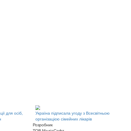
ії для осіб,
Україна підписала угоду з Всесвітньою
н
організацією сімейних лікарів
Розробник
ТОВ МедіаСофт