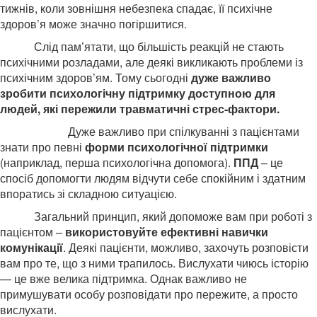
тижнів, коли зовнішня небезпека спадає, її психічне
здоров’я може значно погіршитися.
Слід пам’ятати, що більшість реакцій не стають
психічними розладами, але деякі викликають проблеми із
психічним здоров’ям. Тому сьогодні
дуже важливо
зробити психологічну підтримку доступною для
людей, які пережили травматичні стрес-фактори.
Дуже важливо при спілкуванні з пацієнтами
знати про певні
форми психологічної підтримки
(наприклад, перша психологічна допомога).
ППД
– це
спосіб допомогти людям відчути себе спокійним і здатним
впоратись зі складною ситуацією.
Загальний принцип, який допоможе вам при роботі з
пацієнтом –
використовуйте ефективні навички
комунікації
. Деякі пацієнти, можливо, захочуть розповісти
вам про те, що з ними трапилось. Вислухати чиюсь історію
— це вже велика підтримка. Однак важливо не
примушувати особу розповідати про пережите, а просто
вислухати.