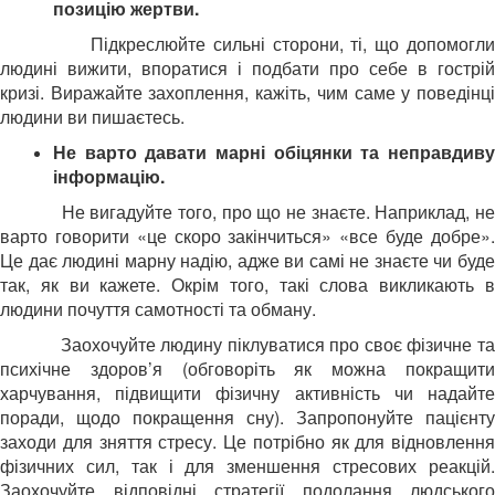
позицію жертви.
Підкреслюйте сильні сторони, ті, що допомогли
людині вижити, впоратися і подбати про себе в гострій
кризі. Виражайте захоплення, кажіть, чим саме у поведінці
людини ви пишаєтесь.
Не варто давати марні обіцянки та неправдиву
інформацію.
Не вигадуйте того, про що не знаєте. Наприклад, не
варто говорити «це скоро закінчиться» «все буде добре».
Це дає людині марну надію, адже ви самі не знаєте чи буде
так, як ви кажете. Окрім того, такі слова викликають в
людини почуття самотності та обману.
Заохочуйте людину піклуватися про своє фізичне та
психічне здоров’я (обговоріть як можна покращити
харчування, підвищити фізичну активність чи надайте
поради, щодо покращення сну). Запропонуйте пацієнту
заходи для зняття стресу. Це потрібно як для
відновлення
фізичних сил, так і для зменшення стресових реакцій.
Заохочуйте відповідні стратегії подолання людського