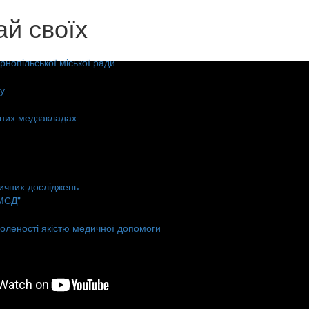
й своїх
нопільської міської ради
у
ьних медзакладах
ичних досліджень
МСД"
оленості якістю медичної допомоги