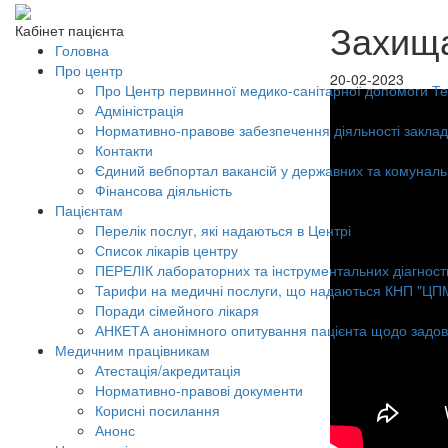
Захища
Кабінет пацієнта
Головна
Про центр
20-02-2023
Про Центр первинної медико-санітарної допомоги Тер
Адміністрація
Нормативно-правове забезпечення діяльності заклад
Контакти
Єдиний вебпортал вакансій у державних та комунал
Фінансова діяльність
Пацієнтам
Перелік послуг, які надаються в Центрі
Список лікарів центру
ПЕРЕЛІК лабораторних та інструментальних діагност
Тарифи на медичні послуги, що надаються КНП "ЦП
Поради сімейного лікаря
АНКЕТА анонімного опитування пацієнта щодо задов
Медичним працівникам
Атестація/акредитація
Нормативно-правові документи
Корисні посилання
Анонс