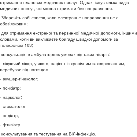
отримання планових медичних послуг. Однак, існує кілька видів
медичних послуг, які можна отримати без направлення.
Збережіть собі список, коли електронне направлення не є
обов'язковим:
для отримання екстреної та первинної медичної допомоги, іншими
словами, коли ви викликаєте бригаду швидкої допомоги за
телефоном 103;
консультація в амбулаторних умовах від таких лікарів:
- лікуючий лікар, у якого, пацієнт із хронічним захворюванням,
перебуває під наглядом
- акушер-гінеколог;
- психіатр;
- нарколог;
- стоматолог;
- педіатр;
- фтизіатр.
консультування та тестування на ВІЛ-інфекцію.