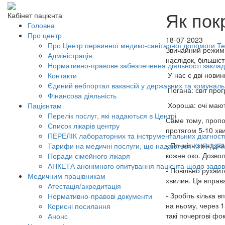
Як пок
Кабінет пацієнта
Головна
Про центр
18-07-2023
Про Центр первинної медико-санітарної допомоги Тер
Звичайний режим 
Адміністрація
наслідок, більшіс
Нормативно-правове забезпечення діяльності заклад
У нас є дві новин
Контакти
Єдиний вебпортал вакансій у державних та комунал
Погана: світ прог
Фінансова діяльність
Хороша: очі мают
Пацієнтам
Перелік послуг, які надаються в Центрі
Саме тому, пропо
Список лікарів центру
протягом 5-10 хв
ПЕРЕЛІК лабораторних та інструментальних діагност
- Почніть з надзв
Тарифи на медичні послуги, що надаються КНП "ЦП
кожне око. Дозвол
Поради сімейного лікаря
АНКЕТА анонімного опитування пацієнта щодо задов
- Повільно рухайт
Медичним працівникам
хвилин. Ця вправа
Атестація/акредитація
- Зробіть кілька 
Нормативно-правові документи
на ньому, через 1
Корисні посилання
такі почергові фо
Анонс