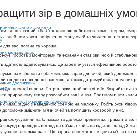
ращити зір в домашніх умо
нопільської міської ради
життя повʼязаний з багатогодинною роботою за компʼютером, смар
ть людей помічають погіршення стану очей та зниження гостроти зор
у
и для вас: погана та хороша.
ьних медзакладах
ресує і робота з моніторами та екранами стає звичною й стабільною
ь здатність адаптовуватись. Це забезпечується ефективною роботою
нуємо вам зберегти собі комплекс вправ для очей, який допоможе з
илин згідно з наведеною схемою, а також дотримуйтесь наступних 
ичних досліджень
ичайно простої вправи. Потріть руки, щоб розігріти їх. Закрийте очі 
МСД"
ьте природному теплу розслабити ваші мʼязи. Протягом пʼяти хвили
оленості якістю медичної допомоги
е очима, згідно з наведеною схемою на малюнку. Робіть рухи ліворуч
 допоможе зміцнити мʼязи очей та поліпшить кровообіг у них.
вправ фокусування на близьких та далеких предметах. Тримайте вели
5 секунд переведіть погляд на обʼєкт, який є на відстані понад 2 ме
кусування декілька разів. Ця вправа допомагає зміцнити м'язи ока і п