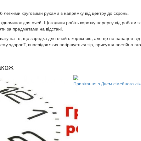
б легкими круговими рухами в напрямку від центру до скронь.
відпочинок для очей. Щогодини робіть коротку перерву від роботи за
гати за предметами на відстані.
вагу на те, що зарядка для очей є корисною, але це не панацея від
воєму здоровʼї, внаслідок яких погіршується зір, присутня постійна в
акож
Привітання з Днем сімейного лі