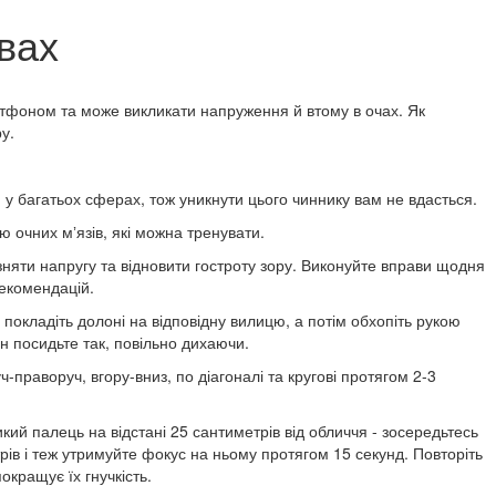
вах
тфоном та може викликати напруження й втому в очах. Як
у.
 у багатьох сферах, тож уникнути цього чиннику вам не вдасться.
 очних мʼязів, які можна тренувати.
няти напругу та відновити гостроту зору. Виконуйте вправи щодня
рекомендацій.
та покладіть долоні на відповідну вилицю, а потім обхопіть рукою
н посидьте так, повільно дихаючи.
-праворуч, вгору-вниз, по діагоналі та кругові протягом 2-3
кий палець на відстані 25 сантиметрів від обличчя - зосередьтесь
трів і теж утримуйте фокус на ньому протягом 15 секунд. Повторіть
окращує їх гнучкість.