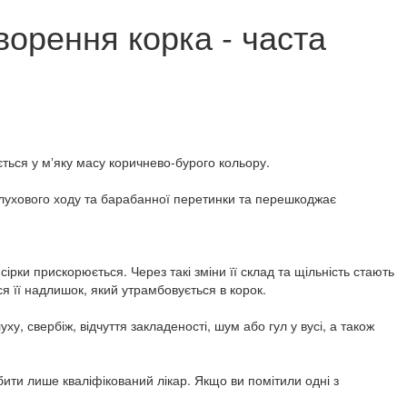
ворення корка - часта
ється у мʼяку масу коричнево-бурого кольору.
 слухового ходу та барабанної перетинки та перешкоджає
рки прискорюється. Через такі зміни її склад та щільність стають
я її надлишок, який утрамбовується в корок.
у, свербіж, відчуття закладеності, шум або гул у вусі, а також
ити лише кваліфікований лікар. Якщо ви помітили одні з