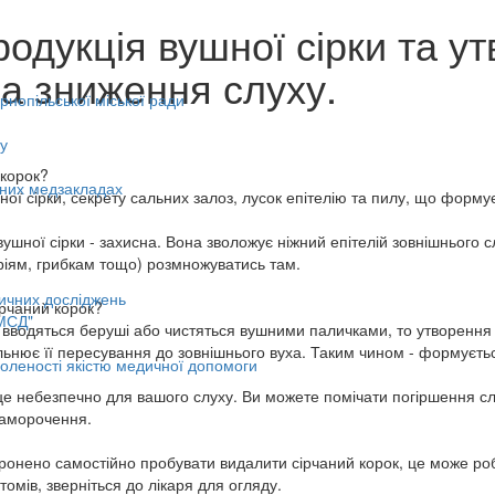
родукція вушної сірки та ут
а зниження слуху.
нопільської міської ради
у
 корок?
ьних медзакладах
ої сірки, секрету сальних залоз, лусок епітелію та пилу, що форму
ушної сірки - захисна. Вона зволожує ніжний епітелій зовнішнього
ріям, грибкам тощо) розмножуватись там.
ичних досліджень
ірчаний корок?
МСД"
 вводяться беруші або чистяться вушними паличками, то утворення сі
ьнює її пересування до зовнішнього вуха. Таким чином - формуєтьс
оленості якістю медичної допомоги
це небезпечно для вашого слуху. Ви можете помічати погіршення слух
паморочення.
ронено самостійно пробувати видалити сірчаний корок, це може роб
омів, зверніться до лікаря для огляду.