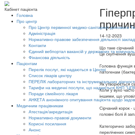
Гіперп
Кабінет пацієнта
Головна
причин
Про центр
Про Центр первинної медико-санітарної допомоги Тер
Адміністрація
14-12-2023
Нормативно-правове забезпечення діяльності заклад
Контакти
Що таке сірчаний
Єдиний вебпортал вакансій у державних та комунал
Це скупчення вушн
Фінансова діяльність
Пацієнтам
Головна функція в
Перелік послуг, які надаються в Центрі
патогенам (бакте
Список лікарів центру
ПЕРЕЛІК лабораторних та інструментальних діагност
Як утворюється с
Тарифи на медичні послуги, що надаються КНП "ЦП
Коли у вухо часто
Поради сімейного лікаря
іншими, що уповіл
АНКЕТА анонімного опитування пацієнта щодо задов
Медичним працівникам
Сірчаний корок - 
Атестація/акредитація
головні болі й за
Нормативно-правові документи
Корисні посилання
Категорично забо
Анонс
перелічених симпт