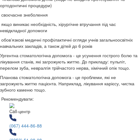
ортодонтичні процедури)
своєчасне знеболення
якщо виникає необхідність, хірургічне втручання під час
невідкладної допомоги
обовʼязкові медичні профілактичні огляди учнів загальноосвітніх
навчальних закладів, а також дітей до 6 років
Ургентна стоматологічна допомога - це усунення гострого болю та
лікування станів, які загрожують життю. До прикладу: пульпіт,
перелом зуба, невралгія трійчастого нерва, хімічний опік тощо.
Планова стоматологічна допомога - це проблеми, які не
загрожують життю пацієнта. Наприклад, лікування карієсу, чистка
зубного каменю тощо.
Рекомендувати:
Call-центр
(067) 444-86-88
(0352) 51-98-08