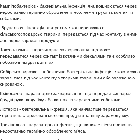
Кампілобактеріоз - бактеріальна інфекція, яка поширюється через
недостатньо термічно оброблене м'ясо, немиті руки та контакт із
собаками.
Бруцельоз - інфекція, джерелом якої переважно є
сільськогосподарські тварини; передається під час контакту з ними
або через заражені продукти.
Токсоплазмоз - паразитарне захворювання, що може
передаватися через контакт із котячими фекаліями та є особливо
небезпечним для вагітних.
Сибірська виразка - небезпечна бактеріальна інфекція, якою можна
заразитися під час контакту з хворими тваринами або зараженою
сировиною.
Ехінококоз - паразитарне захворювання, що передається через
брудні руки, воду, їжу або контакт із зараженими собаками.
Лістеріоз - бактеріальна інфекція, яка найчастіше передається
через непастеризовані молочні продукти та іншу заражену їжу.
Трихінельоз - паразитарна інфекція, що виникає після вживання
недостатньо термічно обробленого м’яса.
Туляремія - бактеріальна інфекція, яка передається через контакт