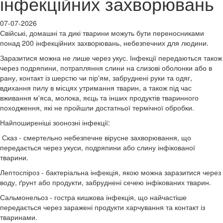
інфекційних захворювань
07-07-2026
Свійські, домашні та дикі тварини можуть бути переносниками
понад 200 інфекційних захворювань, небезпечних для людини.
Заразитися можна не лише через укус. Інфекції передаються також
через подряпини, потрапляння слини на слизові оболонки або в
рану, контакт із шерстю чи пір'ям, забруднені руки та одяг,
вдихання пилу в місцях утримання тварин, а також під час
вживання м'яса, молока, яєць та інших продуктів тваринного
походження, які не пройшли достатньої термічної обробки.
Найпоширеніші зоонозні інфекції:
Сказ - смертельно небезпечне вірусне захворювання, що
передається через укуси, подряпини або слину інфікованої
тварини.
Лептоспіроз - бактеріальна інфекція, якою можна заразитися через
воду, ґрунт або продукти, забруднені сечею інфікованих тварин.
Сальмонельоз - гостра кишкова інфекція, що найчастіше
передається через заражені продукти харчування та контакт із
тваринами.