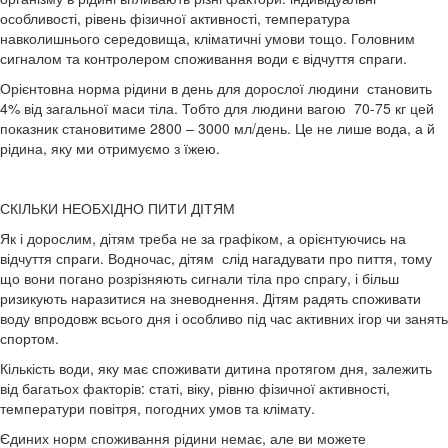
особливості, рівень фізичної активності, температура
навколишнього середовища, кліматичні умови тощо. Головним
сигналом та контролером споживання води є відчуття спраги.
Орієнтовна норма рідини в день для дорослої людини становить
4% від загальної маси тіла. Тобто для людини вагою 70-75 кг цей
показник становитиме 2800 – 3000 мл/день. Це не лише вода, а й
рідина, яку ми отримуємо з їжею.
СКІЛЬКИ НЕОБХІДНО ПИТИ ДІТЯМ
Як і дорослим, дітям треба не за графіком, а орієнтуючись на
відчуття спраги. Водночас, дітям слід нагадувати про пиття, тому
що вони погано розрізняють сигнали тіла про спрагу, і більш
ризикують наразитися на зневоднення. Дітям радять споживати
воду впродовж всього дня і особливо під час активних ігор чи занять
спортом.
Кількість води, яку має споживати дитина протягом дня, залежить
від багатьох факторів: статі, віку, рівню фізичної активності,
температури повітря, погодних умов та клімату.
Єдиних норм споживання рідини немає, але ви можете