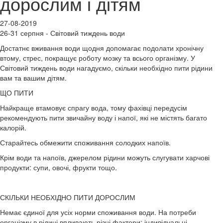
дорослим і дітям
27-08-2019
26-31 серпня - Світовий тиждень води
Достатнє вживання води щодня допомагає подолати хронічну
втому, стрес, покращує роботу мозку та всього організму. У
Світовий тиждень води нагадуємо, скільки необхідно пити рідини
вам та вашим дітям.
ЩО ПИТИ
Найкраще втамовує спрагу вода, тому фахівці передусім
рекомендують пити звичайну воду і напої, які не містять багато
калорій.
Старайтесь обмежити споживання солодких напоїв.
Крім води та напоїв, джерелом рідини можуть слугувати харчові
продукти: супи, овочі, фрукти тощо.
СКІЛЬКИ НЕОБХІДНО ПИТИ ДОРОСЛИМ
Немає єдиної для усіх норми споживання води. На потреби
організму в рідині впливають різні фактори: індивідуальні