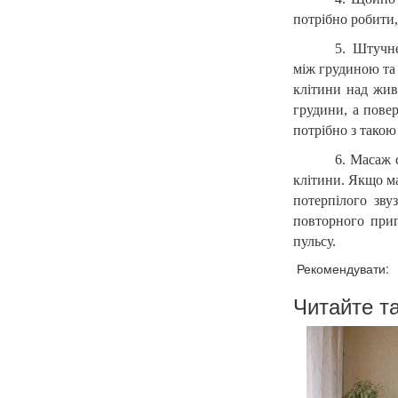
потрібно робити,
5. Штучн
між грудиною та 
клітини над жив
грудини, а пове
потрібно з тако
6. Масаж 
клітини. Якщо ма
потерпілого зву
повторного прип
пульсу.
Рекомендувати:
Читайте т