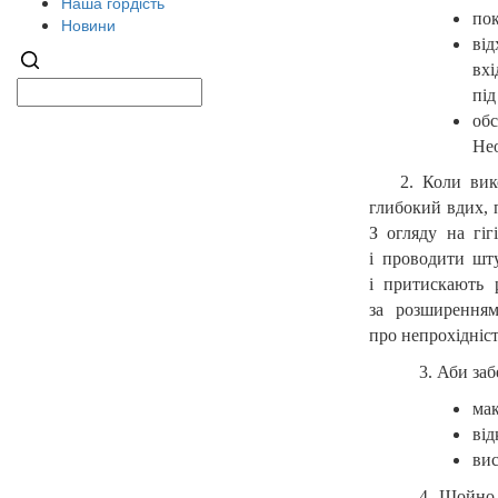
Наша гордість
пок
Новини
від
вхі
під
обс
Нео
2. Коли вик
глибокий вдих, 
З огляду на гі
і проводити шт
і притискають 
за розширенням
про непрохідніс
3. Аби за
мак
від
ви
4. Щойно 