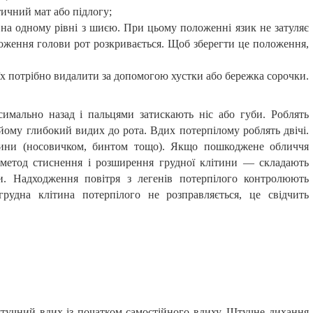
ичний мат або підлогу;
е на одному рівні з шиєю. При цьому положенні язик не затуляє
оложення голови рот розкривається. Щоб зберегти це положення,
їх потрібно видалити за допомогою хустки або бережка сорочки.
имально назад і пальцями затискають ніс або губи. Роблять
йому глибокий видих до рота. Вдих потерпілому роблять двічі.
ни (носовичком, бинтом тощо). Якщо пошкоджене обличчя
 метод стиснення і розширення грудної клітини — складають
и. Надходження повітря з легенів потерпілого контролюють
удна клітина потерпілого не розправляється, це свідчить
штучний вдих із початком самостійного вдиху. Штучне дихання