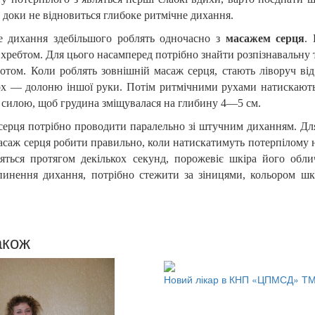
 доки не відновиться глибоке ритмічне дихання.
е дихання здебільшого роблять одночасно з
масажем серця
.
хребтом. Для цього насамперед потрібно знайти розпізнавальну
отом. Коли роблять зовнішній масаж серця, стають ліворуч ві
рх — долоню іншої руки. Потім ритмічними рухами натискають
ю силою, щоб грудина зміщувалася на глибину 4—5 см.
серця потрібно проводити паралельно зі штучним диханням. Для
саж серця робити правильно, коли натискатимуть потерпілому на
зяться протягом декількох секунд, порожевіє шкіра його обли
инення дихання, потрібно стежити за зіницями, кольором шкір
акож
Новий лікар в КНП «ЦПМСД» Т