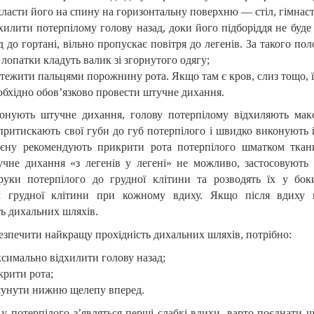
ласти його на спину на горизонтальну поверхню — стіл, гімнаст
хилити потерпілому голову назад, доки його підборіддя не буд
д до гортані, вільно пропускає повітря до легенів. За такого п
 лопатки кладуть валик зі згорнутого одягу;
тежити пальцями порожнину рота. Якщо там є кров, слиз тощо, 
бхідно обов’язково провести штучне дихання.
онують штучне дихання, голову потерпілому відхиляють макс
притискають свої губи до губ потерпілого і швидко виконують 
гієну рекомендують прикрити рота потерпіло
го
шматком ткани
учне дихання «з легенів у легені» не можливо, застосовують
руки потерпілого до грудної клітини та розводять їх у бок
 грудної клітини при кожному вдиху. Якщо після вдиху гр
ть дихальних шляхів.
безпечити найкращу прохідність дихальних шляхів, потрібно:
симально відхилити голову назад;
крити рота;
сунути нижню щелепу вперед.
у потерпілого з’являться перші слабкі вдихи, варто поєднати 