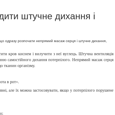
дити штучне дихання і
Якщо одразу розпочати непрямий масаж серця і штучне дихання,
тити кров киснем і вилучити з неї вуглець. Штучна вентиляція
енню самостійного дихання потерпілого. Непрямий масаж серця
до тканин організму.
та в рот».
вні, але їх можна застосовувати, якщо у потерпілого порушене
о;