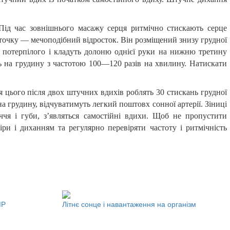
 Під час зовнішнього масажу серця ритмічно стискають серце
 точку — мечоподібний відросток. Він розміщений знизу грудної
д потерпілого і кладуть долоню однієї руки на нижню третину
 на грудину з частотою 100—120 разів на хвилину. Натискати
 цього після двох штучних вдихів роблять 30 стискань грудної
 грудину, відчуватимуть легкий поштовх сонної артерії. Зіниці
ччя і губи, з’являться самостійні вдихи. Щоб не пропустити
и і диханням та регулярно перевіряти частоту і ритмічність
МР
Літнє сонце і навантаження на організм