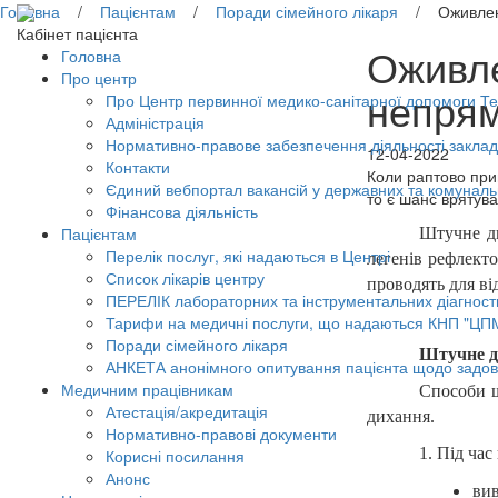
Головна
/
Пацієнтам
/
Поради сімейного лікаря
/ Оживлення
Кабінет пацієнта
Оживле
Головна
Про центр
непрям
Про Центр первинної медико-санітарної допомоги Тер
Адміністрація
Нормативно-правове забезпечення діяльності заклад
12-04-2022
Контакти
Коли раптово при
Єдиний вебпортал вакансій у державних та комунал
то є шанс врятува
Фінансова діяльність
Пацієнтам
Штучне ди
Перелік послуг, які надаються в Центрі
легенів рефлект
Список лікарів центру
проводять для ві
ПЕРЕЛІК лабораторних та інструментальних діагност
Тарифи на медичні послуги, що надаються КНП "ЦП
Поради сімейного лікаря
Штучне д
АНКЕТА анонімного опитування пацієнта щодо задов
Медичним працівникам
Способи ш
Атестація/акредитація
дихання.
Нормативно-правові документи
1. Під ча
Корисні посилання
Анонс
вив