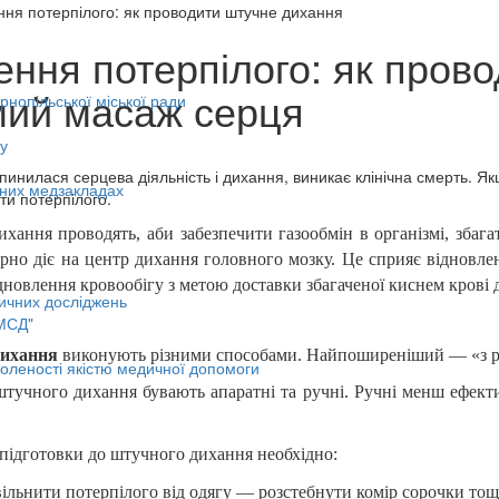
 потерпілого: як проводити штучне дихання
ння потерпілого: як прово
ий масаж серця
нопільської міської ради
у
пинилася серцева діяльність і дихання, виникає клінічна смерть. 
ьних медзакладах
ти потерпілого.
хання проводять, аби забезпечити газообмін в організмі, збага
орно діє на центр дихання головного мозку. Це сприяє відновл
дновлення кровообігу з метою доставки збагаченої киснем крові 
ичних досліджень
МСД"
ихання
виконують різними способами. Найпоширеніший — «з ро
оленості якістю медичної допомоги
тучного дихання бувають апаратні та ручні. Ручні менш ефекти
с підготовки до штучного дихання необхідно:
ільнити потерпілого від одягу — розстебнути комір сорочки тощ