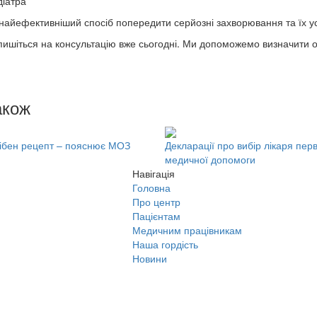
діатра
найефективніший спосіб попередити серйозні захворювання та їх у
пишіться на консультацію вже сьогодні. Ми допоможемо визначити о
акож
трібен рецепт – пояснює МОЗ
Декларації про вибір лікаря пер
медичної допомоги
Навігація
Головна
Про центр
Пацієнтам
Медичним працівникам
Наша гордість
Новини