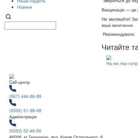
Зверніться до пе
Наша гордість
Новини
Вакцинація — це 
Не зволікайте! За
ваші запитання.
Рекомендувати:
Читайте т
На які ліки по
Call-центр
(067) 444-86-88
(0352) 51-98-08
Адміністрація
(0352) 52-46-50
46006, м Тернопіль, вул. Князя Острозького, 6