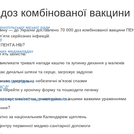
 доз комбінованої вакцини
нопільської міської ради
ину — до України доставлено 70 000 доз комбінованої вакцини ПЕН
 п'яти серйозних інфекцій.
у
є ПЕНТА-Hib?
ьних медзакладах
ять захистів:
кликати тривалі напади кашлю та зупинку дихання у малюків
є дихальні шляхи та серце, загрожує задухою
няє смертельно небезпечні м'язові спазми
ичних досліджень
МСД"
 перейти у хронічну форму та пошкодити печінку
агрожує менінгітом, пневмонією та іншими важкими ураженнями
оленості якістю медичної допомоги
ення?
атно за національним Календарем щеплень
ентру первинної медико-санітарної допомоги