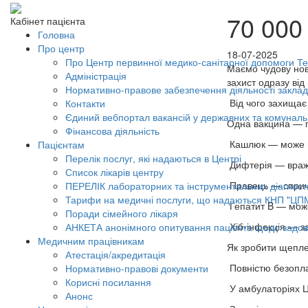
70 000
Кабінет пацієнта
Головна
Про центр
18-07-2025
Про Центр первинної медико-санітарної допомоги Тер
Маємо чудову нов
Адміністрація
захист одразу від
Нормативно-правове забезпечення діяльності заклад
Від чого захища
Контакти
Єдиний вебпортал вакансій у державних та комунал
Одна вакцина — п'
Фінансова діяльність
Кашлюк — може ви
Пацієнтам
Перелік послуг, які надаються в Центрі
Дифтерія — вража
Список лікарів центру
Правець — спричи
ПЕРЕЛІК лабораторних та інструментальних діагност
Тарифи на медичні послуги, що надаються КНП "ЦП
Гепатит B — може
Поради сімейного лікаря
Хіб-інфекція — з
АНКЕТА анонімного опитування пацієнта щодо задов
Медичним працівникам
Як зробити щепл
Атестація/акредитація
Повністю безопл
Нормативно-правові документи
Корисні посилання
У амбулаторіях Ц
Анонс