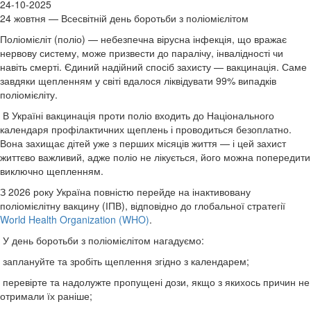
24-10-2025
24 жовтня — Всесвітній день боротьби з поліомієлітом
Поліомієліт (поліо) — небезпечна вірусна інфекція, що вражає
нервову систему, може призвести до паралічу, інвалідності чи
навіть смерті. Єдиний надійний спосіб захисту — вакцинація. Саме
завдяки щепленням у світі вдалося ліквідувати 99% випадків
поліомієліту.
В Україні вакцинація проти поліо входить до Національного
календаря профілактичних щеплень і проводиться безоплатно.
Вона захищає дітей уже з перших місяців життя — і цей захист
життєво важливий, адже поліо не лікується, його можна попередити
виключно щепленням.
З 2026 року Україна повністю перейде на інактивовану
поліомієлітну вакцину (ІПВ), відповідно до глобальної стратегії
World Health Organization (WHO)
.
У день боротьби з поліомієлітом нагадуємо:
заплануйте та зробіть щеплення згідно з календарем;
перевірте та надолужте пропущені дози, якщо з якихось причин не
отримали їх раніше;