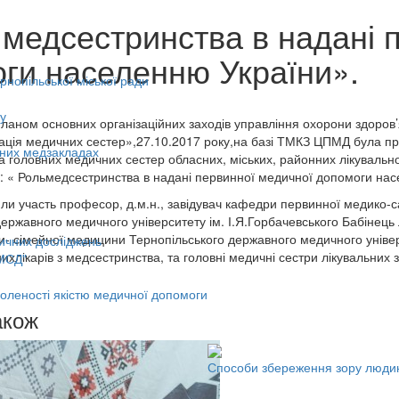
 медсестринства в надані 
ги населенню України».
нопільської міської ради
у
 планом основних організаційних заходів управління охорони здоров
ціація медичних сестер»,27.10.2017 року,на базі ТМКЗ ЦПМД була пр
ьних медзакладах
а головних медичних сестер обласних, міських, районних лікувально
: « Рольмедсестринства в надані первинної медичної допомоги нас
яли участь професор, д.м.н., завідувач кафедри первинної медико-с
державного медичного університету ім. І.Я.Горбачевського Бабінець
и- сімейної медицини Тернопільського державного медичного універс
ичних досліджень
ихлікарів з медсестринства, та головні медичні сестри лікувальних
МСД"
оленості якістю медичної допомоги
акож
Способи збереження зору люди