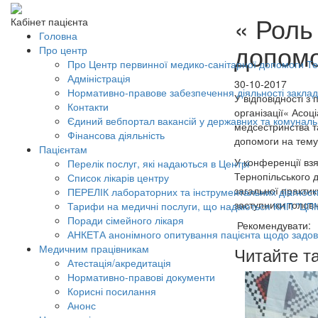
« Роль
Кабінет пацієнта
Головна
допомо
Про центр
Про Центр первинної медико-санітарної допомоги Тер
Адміністрація
30-10-2017
Нормативно-правове забезпечення діяльності заклад
У відповідності з
Контакти
організації« Асо
Єдиний вебпортал вакансій у державних та комунал
медсестринства т
Фінансова діяльність
допомоги на тему
Пацієнтам
У конференції вз
Перелік послуг, які надаються в Центрі
Тернопільського 
Список лікарів центру
загальної практик
ПЕРЕЛІК лабораторних та інструментальних діагност
заступники головн
Тарифи на медичні послуги, що надаються КНП "ЦП
Поради сімейного лікаря
Рекомендувати:
АНКЕТА анонімного опитування пацієнта щодо задов
Медичним працівникам
Читайте т
Атестація/акредитація
Нормативно-правові документи
Корисні посилання
Анонс