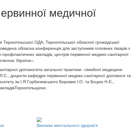
первинної медичної
’я Тернопільської ОДА, Тернопільської обласної громадської
оведена обласна конференція для заступників головних лікарів з
-профілактичних закладів, центрів первинної медико-санітарної
еленню України».
анітарної допомогита загальної практики- сімейної медицини
 Л.С., доценти кафедри первинної медико-санітарної допомоги та
итету ім.І.Я.Горбачевського Боровик І.О. та Боцюк Н.Є.,
 закладівТернопільщини.
ни
Виклики ментального здоров'я