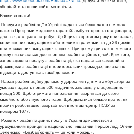
https://www.facebook.com/Rehab4Ukraine
. Долучайтеся! Читайте,
зберігайте та поширюйте матеріали.
Важливо знати!
Послуги з реабілітації в Україні надаються безоплатно в межах
пакетів Програми медичних гарантій: амбулаторно та стаціонарно,
для всіх, хто цього потребує. До 8 циклів протягом року при станах,
спричинених ампутаціями або тяжкими травмами, та до 26 циклів
при множинних ампутаціях кінцівок. При цьому тривалість кожного
циклу визначається досягненням реабілітаційних цілей. Крім того,
запроваджено послугу з реабілітації, яка надається самостійно
фахівцями з реабілітації в територіальних громадах, що значно
підвищить доступність такої допомоги.
Наразі реабілітаційну допомогу дорослим і дітям в амбулаторних
умовах надають понад 500 медичних закладів, у стаціонарних —
понад 300. Щоб отримати направлення, зверніться до свого
сімейного або лікуючого лікаря. Щоб дізнатися більше про те, як
пройти реабілітацію, звертайтеся в контакт-центр НСЗУ за
номером 1677.
Розвиток реабілітаційних послуг в Україні здійснюється з
урахуванням принципів національної ініціативи Першої леді Олени
Зеленської «Безбар’єрність — це коли можеш».