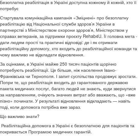
Безоплатна реабілітація в Україні доступна кожному й кожній, хто її
потребує
Стартувала комунікаційна кампанія «Зміцнені» про безоплатну
реабілітацію від Національної служби здоров’я України в
партнерстві з Міністерством охорони здоров’я, Міністерством у
справах ветеранів, за підтримки проєкту Rehab4U. Її головна мета -
дати людям прості та практичні відповіді: де і як отримати
реабілітаційну допомогу, хто входить до реабілітаційної команди та
чому важливо не відкладати відновлення.
За оцінками, в Україні майже 250 тисяч пацієнтів щорічно
потребують реабілітації. Це більше, ніж населення Івано-
Франківська чи Тернополя. І запит суспільства продовжує зростати.
Попри те, що реабілітація входить до гарантованого державою
пакета медичних послуг, багато людей не знають, куди звернутися
за направленням, очікують значних витрат або вважають, що «вже
пізно» починати. У результаті відновлення відкладають — навіть
тоді, коли допомога потрібна вже зараз.
Що важливо знати?
Реабілітаційна допомога в Україні є безоплатною для пацієнтів та
покривається Програмою медичних гарантій.