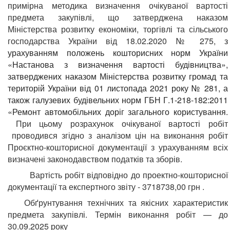
примірна методика визначення очікуваної вартості
предмета закупівлі, що затверджена наказом
Міністерства розвитку економіки, торгівлі та сільського
господарства України від 18.02.2020 № 275,
з
урахуванням положень кошторисних норм України
«Настанова з визначення вартості будівництва»,
затверджених наказом Міністерства розвитку громад та
територій України від 01 листопада 2021 року № 281, а
також галузевих будівельних норм ГБН Г.1-218-182:2011
«Ремонт автомобільних доріг загального користування.
При цьому розрахунок очікуваної вартості робіт
проводився згідно з аналізом цін на виконання робіт
Проєктно-кошторисної документації з урахуванням всіх
визначені законодавством податків та зборів.
Вартість робіт відповідно до проектно-кошторисної
документації та експертного звіту - 3718738,00 грн .
Обґрунтування технічних та якісних характеристик
предмета закупівлі. Термін виконання робіт — до
30.09.2025 року