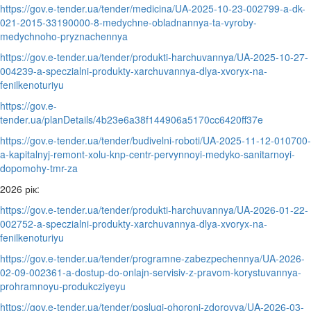
https://gov.e-tender.ua/tender/medicina/UA-2025-10-23-002799-a-dk-
021-2015-33190000-8-medychne-obladnannya-ta-vyroby-
medychnoho-pryznachennya
https://gov.e-tender.ua/tender/produkti-harchuvannya/UA-2025-10-27-
004239-a-speczialni-produkty-xarchuvannya-dlya-xvoryx-na-
fenilkenoturiyu
https://gov.e-
tender.ua/planDetails/4b23e6a38f144906a5170cc6420ff37e
https://gov.e-tender.ua/tender/budivelni-roboti/UA-2025-11-12-010700-
a-kapitalnyj-remont-xolu-knp-centr-pervynnoyi-medyko-sanitarnoyi-
dopomohy-tmr-za
2026 рік:
https://gov.e-tender.ua/tender/produkti-harchuvannya/UA-2026-01-22-
002752-a-speczialni-produkty-xarchuvannya-dlya-xvoryx-na-
fenilkenoturiyu
https://gov.e-tender.ua/tender/programne-zabezpechennya/UA-2026-
02-09-002361-a-dostup-do-onlajn-servisiv-z-pravom-korystuvannya-
prohramnoyu-produkcziyeyu
https://gov.e-tender.ua/tender/poslugi-ohoroni-zdorovya/UA-2026-03-