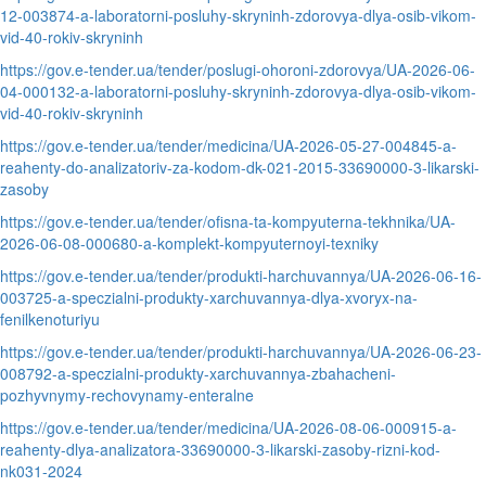
12-003874-a-laboratorni-posluhy-skryninh-zdorovya-dlya-osib-vikom-
vid-40-rokiv-skryninh
https://gov.e-tender.ua/tender/poslugi-ohoroni-zdorovya/UA-2026-06-
04-000132-a-laboratorni-posluhy-skryninh-zdorovya-dlya-osib-vikom-
vid-40-rokiv-skryninh
https://gov.e-tender.ua/tender/medicina/UA-2026-05-27-004845-a-
reahenty-do-analizatoriv-za-kodom-dk-021-2015-33690000-3-likarski-
zasoby
https://gov.e-tender.ua/tender/ofisna-ta-kompyuterna-tekhnika/UA-
2026-06-08-000680-a-komplekt-kompyuternoyi-texniky
https://gov.e-tender.ua/tender/produkti-harchuvannya/UA-2026-06-16-
003725-a-speczialni-produkty-xarchuvannya-dlya-xvoryx-na-
fenilkenoturiyu
https://gov.e-tender.ua/tender/produkti-harchuvannya/UA-2026-06-23-
008792-a-speczialni-produkty-xarchuvannya-zbahacheni-
pozhyvnymy-rechovynamy-enteralne
https://gov.e-tender.ua/tender/medicina/UA-2026-08-06-000915-a-
reahenty-dlya-analizatora-33690000-3-likarski-zasoby-rizni-kod-
nk031-2024