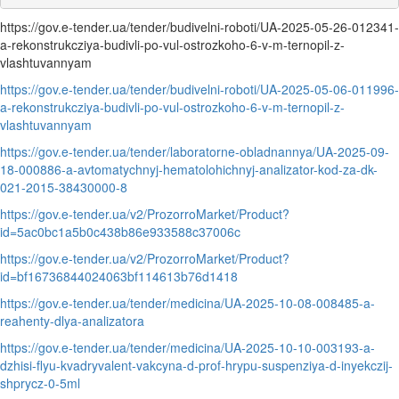
https://gov.e-tender.ua/tender/budivelni-roboti/UA-2025-05-26-012341-
a-rekonstrukcziya-budivli-po-vul-ostrozkoho-6-v-m-ternopil-z-
vlashtuvannyam
https://gov.e-tender.ua/tender/budivelni-roboti/UA-2025-05-06-011996-
a-rekonstrukcziya-budivli-po-vul-ostrozkoho-6-v-m-ternopil-z-
vlashtuvannyam
https://gov.e-tender.ua/tender/laboratorne-obladnannya/UA-2025-09-
18-000886-a-avtomatychnyj-hematolohichnyj-analizator-kod-za-dk-
021-2015-38430000-8
https://gov.e-tender.ua/v2/ProzorroMarket/Product?
id=5ac0bc1a5b0c438b86e933588c37006c
https://gov.e-tender.ua/v2/ProzorroMarket/Product?
id=bf16736844024063bf114613b76d1418
https://gov.e-tender.ua/tender/medicina/UA-2025-10-08-008485-a-
reahenty-dlya-analizatora
https://gov.e-tender.ua/tender/medicina/UA-2025-10-10-003193-a-
dzhisi-flyu-kvadryvalent-vakcyna-d-prof-hrypu-suspenziya-d-inyekczij-
shprycz-0-5ml