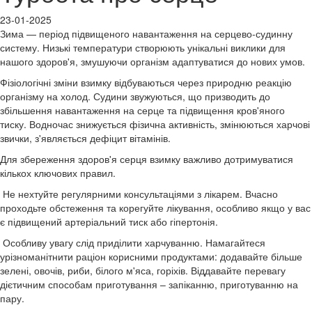
23-01-2025
Зима — період підвищеного навантаження на серцево-судинну
систему. Низькі температури створюють унікальні виклики для
нашого здоров'я, змушуючи організм адаптуватися до нових умов.
Фізіологічні зміни взимку відбуваються через природню реакцію
організму на холод. Судини звужуються, що призводить до
збільшення навантаження на серце та підвищення кров'яного
тиску. Водночас знижується фізична активність, змінюються харчові
звички, з'являється дефіцит вітамінів.
Для збереження здоров'я серця взимку важливо дотримуватися
кількох ключових правил.
Не нехтуйте регулярними консультаціями з лікарем. Вчасно
проходьте обстеження та корегуйте лікування, особливо якщо у вас
є підвищений артеріальний тиск або гіпертонія.
Особливу увагу слід приділити харчуванню. Намагайтеся
урізноманітнити раціон корисними продуктами: додавайте більше
зелені, овочів, риби, білого м'яса, горіхів. Віддавайте перевагу
дієтичним способам приготування – запіканню, приготуванню на
пару.