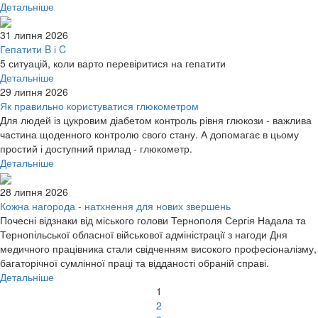
Детальніше
31 липня 2026
Гепатити B і C
5 ситуацій, коли варто перевіритися на гепатити
Детальніше
29 липня 2026
Як правильно користуватися глюкометром
Для людей із цукровим діабетом контроль рівня глюкози - важлива
частина щоденного контролю свого стану. А допомагає в цьому
простий і доступний прилад - глюкометр.
Детальніше
28 липня 2026
Кожна нагорода - натхнення для нових звершень
Почесні відзнаки від міського голови Тернополя Сергія Надала та
Тернопільської обласної військової адміністрації з нагоди Дня
медичного працівника стали свідченням високого професіоналізму,
багаторічної сумлінної праці та відданості обраній справі.
Детальніше
1
2