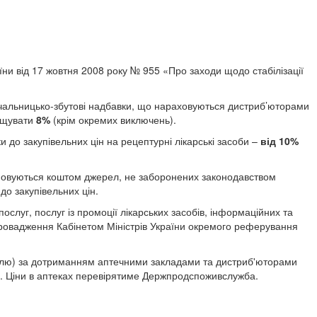
аїни від 17 жовтня 2008 року № 955 «Про заходи щодо стабілізації
ачальницько-збутові надбавки, що нараховуються дистриб’юторами
ищувати
8%
(крім окремих виключень).
 до закупівельних цін на рецептурні лікарські засоби –
від 10%
акуповуються коштом джерел, не заборонених законодавством
%
до закупівельних цін.
слуг, послуг із промоції лікарських засобів, інформаційних та
впровадження Кабінетом Міністрів України окремого реферування
ролю) за дотриманням аптечними закладами та дистриб'юторами
. Ціни в аптеках перевірятиме Держпродспоживслужба.