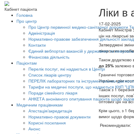
Ліки в
Кабінет пацієнта
Головна
Про центр
17-02-2025
Про Центр первинної медико-санітарної допомоги Тер
Кабінет Міністрів
Адміністрація
цін на лікарські 
Нормативно-правове забезпечення діяльності заклад
Затверджені змін
Контакти
лікарських засобі
Єдиний вебпортал вакансій у державних та комунал
Фінансова діяльність
Також додатково в
Пацієнтам
до 25%
залежно в
Перелік послуг, які надаються в Центрі
Граничні торговел
Список лікарів центру
України, крім ко
ПЕРЕЛІК лабораторних та інструментальних діагност
Тарифи на медичні послуги, що надаються КНП "ЦП
Також з 1 березня
Поради сімейного лікаря
інших послуг, пов
АНКЕТА анонімного опитування пацієнта щодо задов
оптових цін на вс
Медичним працівникам
Крім цього, з 1 
Атестація/акредитація
вимог щодо форму
Нормативно-правові документи
Корисні посилання
Рекомендувати:
Анонс