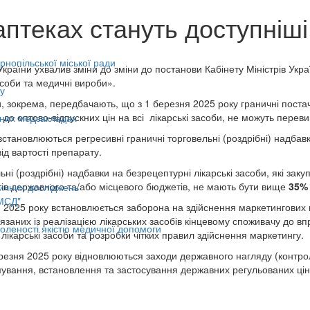
 аптеках стануть доступніші
нопільської міської ради
 України ухвалив зміни до зміни до постанови Кабінету Міністрів Укр
засоби та медичні вироби».
у
и, зокрема, передбачають, що з 1 березня 2025 року граничні пост
в до оптово-відпускних цін на всі лікарські засоби, не можуть перев
ьних медзакладах
становлюються регресивні граничні торговельні (роздрібні) надбавки
ід вартості препарату.
ьні (роздрібні) надбавки на безрецептурні лікарські засоби, які з
штів державного та/або місцевого бюджетів, не мають бути вище
35
ичних досліджень
МСД"
 2025 року встановлюється заборона на здійснення маркетингових по
’язаних із реалізацією лікарських засобів кінцевому споживачу до 
оленості якістю медичної допомоги
і лікарські засоби та розробки чітких правил здійснення маркетингу.
березня 2025 року відновлюються заходи державного нагляду (конт
вання, встановлення та застосування державних регульованих цін