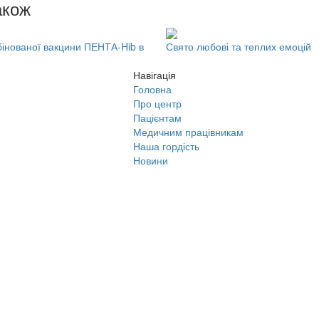
акож
бінованої вакцини ПЕНТА-Hib в
Свято любові та теплих емоцій
Навігація
Головна
Про центр
Пацієнтам
Медичним працівникам
Наша гордість
Новини