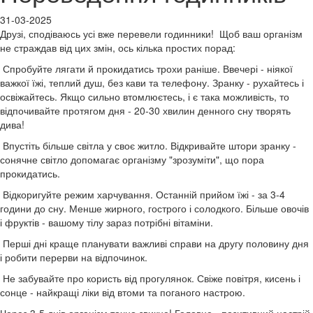
31-03-2025
Друзі, сподіваюсь усі вже перевели годинники! Щоб ваш організм
не страждав від цих змін, ось кілька простих порад:
Спробуйте лягати й прокидатись трохи раніше. Ввечері - ніякої
важкої їжі, теплий душ, без кави та телефону. Зранку - рухайтесь і
освіжайтесь. Якщо сильно втомлюєтесь, і є така можливість, то
відпочивайте протягом дня - 20-30 хвилин денного сну творять
дива!
Впустіть більше світла у своє житло. Відкривайте штори зранку -
сонячне світло допомагає організму "зрозуміти", що пора
прокидатись.
Відкоригуйте режим харчування. Останній прийом їжі - за 3-4
години до сну. Менше жирного, гострого і солодкого. Більше овочів
і фруктів - вашому тілу зараз потрібні вітаміни.
Перші дні краще планувати важливі справи на другу половину дня
і робити перерви на відпочинок.
Не забувайте про користь від прогулянок. Свіже повітря, кисень і
сонце - найкращі ліки від втоми та поганого настрою.