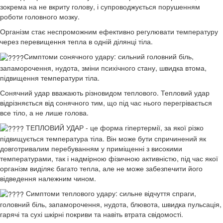
зокрема на не вкриту голову, і супроводжується порушенням
роботи головного мозку.
Організм стає неспроможним ефективно регулювати температуру
через перевищення тепла в одній ділянці тіла.
Симптоми сонячного удару: сильний головний біль,
запаморочення, нудота, зміни психічного стану, швидка втома,
підвищення температури тіла.
Сонячний удар вважають різновидом теплового. Тепловий удар
відрізняється від сонячного тим, що під час нього перегрівається
все тіло, а не лише голова.
ТЕПЛОВИЙ УДАР - це форма гіпертермії, за якої різко
підвищується температура тіла. Він може бути спричинений як
довготривалим перебуванням у приміщенні з високими
температурами, так і надмірною фізичною активністю, під час якої
організм виділяє багато тепла, але не може забезпечити його
відведення належним чином.
Симптоми теплового удару: сильне відчуття спраги,
головний біль, запаморочення, нудота, блювота, швидка пульсація,
гарячі та сухі шкірні покриви та навіть втрата свідомості.