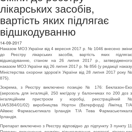
лікарських засобів,
вартість яких підлягає
відшкодуванню
14-09-2017
Наказом МОЗ України від 4 вересня 2017 р. № 1046 внесено зміни
до Реєстру лікарських засобів, вартість яких підлягає
відшкодуванню, станом на 26 липня 2017 р., затвердженого
наказом МОЗ України від 26 липня 2017 р. № 856 (у редакції наказу
Міністерства охорони здоров'я України від 28 липня 2017 року №
875).
Зокрема, з Реєстру виключено позицію № 176: Беклазон-Еко
(аерозоль для інгаляцій, 250 мкг/дозу у балончиках по 200 доз з
інгаляційним пристроєм у коробці, реєстраційний №
UA/5384/01/02) виробництва Нортон (Ватерфорд) Лімітед Т/А
Айвекс Фармасьютикалз Ірландія Т/А Тева Фармасьютикалз
Ірландія.
Препарат виключено з Реєстру відповідно до підпункту 3 пункту 11
Порядку визначення розміру відшкодування вартості лікарських