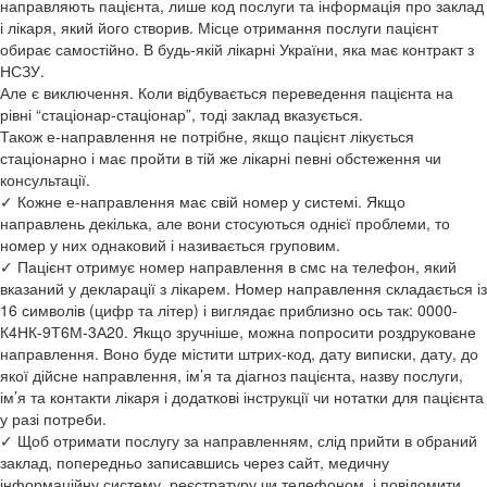
направляють пацієнта, лише код послуги та інформація про заклад
і лікаря, який його створив. Місце отримання послуги пацієнт
обирає самостійно. В будь-якій лікарні України, яка має контракт з
НСЗУ.
Але є виключення. Коли відбувається переведення пацієнта на
рівні “стаціонар-стаціонар”, тоді заклад вказується.
Також е-направлення не потрібне, якщо пацієнт лікується
стаціонарно і має пройти в тій же лікарні певні обстеження чи
консультації.
✓ Кожне е-направлення має свій номер у системі. Якщо
направлень декілька, але вони стосуються однієї проблеми, то
номер у них однаковий і називається груповим.
✓ Пацієнт отримує номер направлення в смс на телефон, який
вказаний у декларації з лікарем. Номер направлення складається із
16 символів (цифр та літер) і виглядає приблизно ось так: 0000-
К4НК-9Т6М-3А20. Якщо зручніше, можна попросити роздруковане
направлення. Воно буде містити штрих-код, дату виписки, дату, до
якої дійсне направлення, ім’я та діагноз пацієнта, назву послуги,
ім’я та контакти лікаря і додаткові інструкції чи нотатки для пацієнта
у разі потреби.
✓ Щоб отримати послугу за направленням, слід прийти в обраний
заклад, попередньо записавшись через сайт, медичну
інформаційну систему, реєстратуру чи телефоном, і повідомити