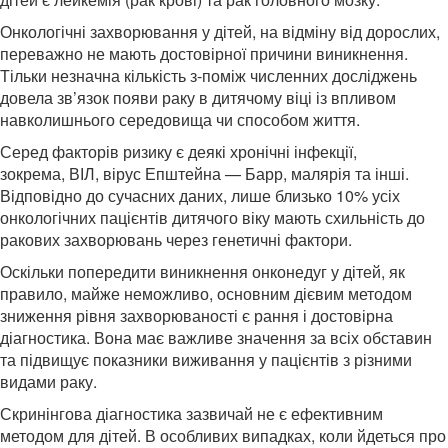
Онкологічні захворювання у дітей, на відміну від дорослих,
переважно не мають достовірної причини виникнення.
Тільки незначна кількість з-поміж численних досліджень
довела зв’язок появи раку в дитячому віці із впливом
навколишнього середовища чи способом життя.
Серед факторів ризику є деякі хронічні інфекції,
зокрема,
ВІЛ, вірус Епштейна — Барр,
малярія
та інші.
Відповідно до сучасних даних, лише близько 10% усіх
онкологічних пацієнтів дитячого віку мають схильність до
ракових захворювань через генетичні фактори.
Оскільки попередити виникнення онконедуг у дітей, як
правило, майже неможливо, основним дієвим методом
зниження рівня захворюваності є рання і достовірна
діагностика. Вона має важливе значення за всіх обставин
та підвищує показники виживання у пацієнтів з різними
видами раку.
Скринінгова діагностика зазвичай не є ефективним
методом для дітей. В особливих випадках, коли йдеться про