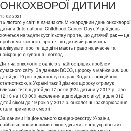
ОНКОХВОРОЇ ДИТИНИ
15-02-2021
15 лютого у світі відзначають Міжнародний день онкохворої
дитини (International Childhood Cancer Day). У цей день
хочеться нагадати суспільству про те, що дитячий рак — це
проблема кожного, про те, що дитячий рак можна
вилікувати, про те, що діти мають право на вчасне та
найкраще лікування і догляд.
Дитяча онкологія є однією з найгостріших проблем
сучасного світу. За даними ВООЗ, щороку в майже 300 000
дітей до 19 років діагностують
рак. Згідно з офіційною
статистикою, в Україні такий діагноз щороку отримує
близько тисячі дітей до 17 років (924 дитини у 2017 р., або
12,13 на 100 000 населення відповідного віку), а для 312
дітей віком до 19 років у 2017 р. онкологічні захворювання
стали причиною смерті.
За даними Національного канцер-реєстру України,
найбільш поширеними онконедугами серед українських
дітей є лейкемія (рак крові) та рак головного мозку.