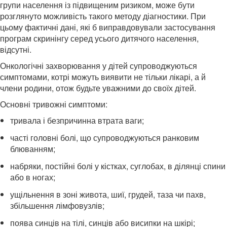
групи населення із підвищеним ризиком, може бути
розглянуто можливість такого методу діагностики. При
цьому фактичні дані, які б виправдовували застосування
програм скринінгу серед усього дитячого населення,
відсутні.
Онкологічні захворювання у дітей супроводжуються
симптомами, котрі можуть виявити не тільки лікарі, а й
члени родини, отож будьте уважними до своїх дітей.
Основні тривожні симптоми:
тривала і безпричинна втрата ваги;
часті головні болі, що супроводжуються ранковим
блюванням;
набряки, постійні болі у кістках, суглобах, в ділянці спини
або в ногах;
ущільнення в зоні живота, шиї, грудей, таза чи пахв,
збільшення лімфовузлів;
поява синців на тілі, синців або висипки на шкірі;