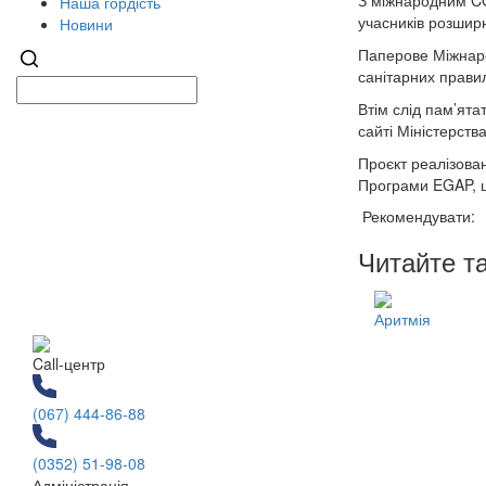
З міжнародним CO
Наша гордість
учасників розшир
Новини
Паперове Міжнаро
санітарних правил
Втім слід пам’ята
сайті Міністерств
Проєкт реалізова
Програми EGAP, щ
Рекомендувати:
Читайте т
Аритмія
Call-центр
(067) 444-86-88
(0352) 51-98-08
Адміністрація