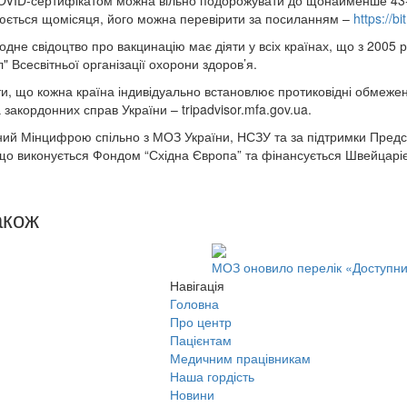
VID-сертифікатом можна вільно подорожувати до щонайменше 43-х 
юється щомісяця, його можна перевірити за посиланням –
https://b
дне свідоцтво про вакцинацію має діяти у всіх країнах, що з 2005
" Всесвітньої організації охорони здоров’я.
ти, що кожна країна індивідуально встановлює протиковідні обмежен
а закордонних справ України – tripadvisor.mfa.gov.ua.
ний Мінцифрою спільно з МОЗ України, НСЗУ та за підтримки Предст
о виконується Фондом “Східна Європа” та фінансується Швейцарі
акож
МОЗ оновило перелік «Доступних
Навігація
Головна
Про центр
Пацієнтам
Медичним працівникам
Наша гордість
Новини