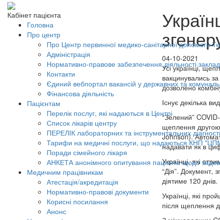
Україн
Кабінет пацієнта
Головна
згенер
Про центр
Про Центр первинної медико-санітарної допомоги Тер
Адміністрація
04-10-2021
Нормативно-правове забезпечення діяльності заклад
Усі українці, щеп
Контакти
вакцинувались за
Єдиний вебпортал вакансій у державних та комунал
дозволено комбін
Фінансова діяльність
Існує декілька ви
Пацієнтам
Перелік послуг, які надаються в Центрі
“Зелений” COVID-
Список лікарів центру
щеплення другою 
ПЕРЕЛІК лабораторних та інструментальних діагност
Johnson). Автома
Тарифи на медичні послуги, що надаються КНП "ЦП
надавати як в циф
Поради сімейного лікаря
Українці, які отр
АНКЕТА анонімного опитування пацієнта щодо задов
“Дія”. Документ, 
Медичним працівникам
діятиме 120 днів.
Атестація/акредитація
Нормативно-правові документи
Українці, які про
Корисні посилання
після щеплення д
Анонс