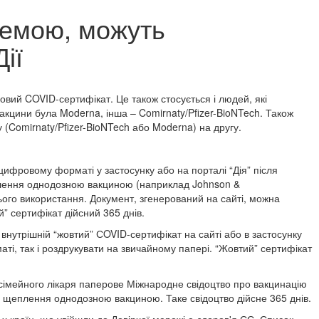
хемою, можуть
ії
овий COVID-сертифікат. Це також стосується і людей, які
кцини була Moderna, інша – Comirnaty/Pfizer-BioNTech. Також
 (Comirnaty/Pfizer-BioNTech або Moderna) на другу.
ифровому форматі у застосунку або на порталі “Дія” після
плення однодозною вакциною (наприклад Johnson &
ього використання. Документ, згенерований на сайті, можна
” сертифікат дійсний 365 днів.
 внутрішній “жовтий” СOVID-сертифікат на сайті або в застосунку
ті, так і роздрукувати на звичайному папері. “Жовтий” сертифікат
в сімейного лікаря паперове Міжнародне свідоцтво про вакцинацію
 щеплення однодозною вакциною. Таке свідоцтво дійсне 365 днів.