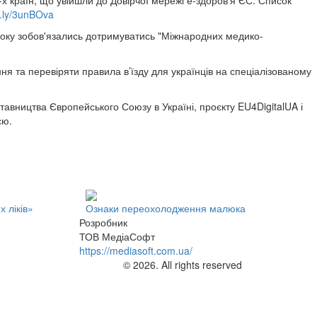
країн, що увійшли до Довірчої мережі е-здоров'я ЄС. Список
it.ly/3unBOva
 року зобов'язались дотримуватись "Міжнародних медико-
ня та перевіряти правила в’їзду для українців на спеціалізованому
авництва Європейського Союзу в Україні, проєкту EU4DigitalUA і
єю.
 ліків»
Ознаки переохолодження малюка
Розробник
ТОВ МедіаСофт
https://mediasoft.com.ua/
© 2026. All rights reserved