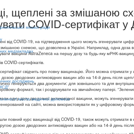
ці, щеплені за змішаною с
увати COVID-сертифікат у Д
нопільської міської ради
у
лені від COVID-19, на підтвердження цього можуть згенерувати цифр
 змішаною схемою, що дозволена в Україні. Наприклад, одна доза ва
ьних медзакладах
увати вакцини AstraZeneca на першу дозу та будь-яку мРНК-вакцину
дів COVID-сертифікатів.
сертифікат свідчить про повну вакцинацію. Його можна отримати у ц
дозою дводозних антиковідних вакцин або на 14-й день після ще
ичних досліджень
тично генеруються два документи: для зовнішнього та для внутрішн
МСД"
ровому форматі, так і роздрукувати на звичайному папері. “Зелений
имали одну дозу дводозної антиковідної вакцини, можуть згенерувати
оленості якістю медичної допомоги
згенерований на сайті, можна використовувати як у цифровому форма
йшли повний курс вакцинації від COVID-19, також можуть отримати 
ругою дозою дводозних антиковідних вакцин або на 14-й день після