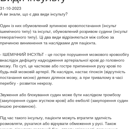
31-10-2023
А ви знали, що є два види інсульту?
Один із них обумовлений зупинкою кровопостачання (інсульт
ішемічного типу) та інсульт, обумовлений розривом судини (інсульт
геморагічного типу). Ці два види відрізняються між собою за
причиною виникнення та наслідками для пацієнта.
- ІШЕМІЧНИЙ ІНСУЛЬТ - це гостре порушення мозкового кровообігу
внаслідок дефіциту надходження артеріальної крові до головного
мозку. По суті, це часткове або гостре припинення руху крові по
будь-якій мозковій артерії. Як наслідок, настає гіпоксія (відсутність
постачання кисню) деяких ділянок мозку, а при тривалому в часі
перебігу - розвиток некрозу.
Звуження або блокування судин може бути наслідком тромбозу
(закупорення судин згустком крові) або емболії (закупорення судин
іншою речовиною).
Під час такого інсульту, пацієнти можуть втратити здатність
розмовляти, рухатися або відчувати обмеження у русі. Також