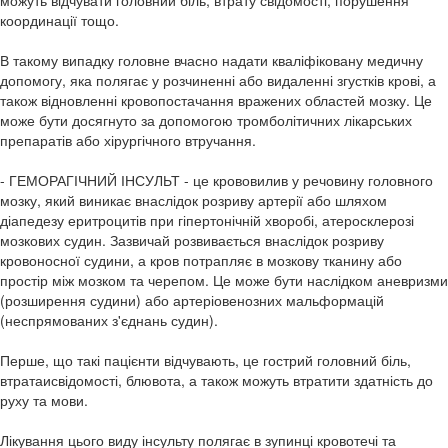
можуть відчувати головний біль, втрату свідомості, порушення
координації тощо.
В такому випадку головне вчасно надати кваліфіковану медичну
допомогу, яка полягає у розчиненні або видаленні згустків крові, а
також відновленні кровопостачання вражених областей мозку. Це
може бути досягнуто за допомогою тромболітичних лікарських
препаратів або хірургічного втручання.
- ГЕМОРАГІЧНИЙ ІНСУЛЬТ - це крововилив у речовину головного
мозку, який виникає внаслідок розриву артерії або шляхом
діапедезу еритроцитів при гіпертонічній хворобі, атеросклерозі
мозкових судин. Зазвичай розвивається внаслідок розриву
кровоносної судини, а кров потрапляє в мозкову тканину або
простір між мозком та черепом. Це може бути наслідком аневризми
(розширення судини) або артеріовенозних мальформацій
(неспрямованих з'єднань судин).
Перше, що такі пацієнти відчувають, це гострий головний біль,
втратаисвідомості, блювота, а також можуть втратити здатність до
руху та мови.
Лікування цього виду інсульту полягає в зупинці кровотечі та