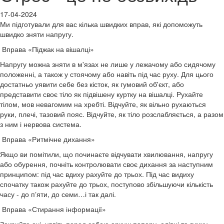
17-04-2024
Ми підготували для вас кілька швидких вправ, які допоможуть
швидко зняти напругу.
Вправа «Піджак на вішалці»
Напругу можна зняти в м'язах не лише у лежачому або сидячому
положенні, а також у стоячому або навіть під час руху. Для цього
достатньо уявити себе без кісток, як гумовий об'єкт, або
представити своє тіло як підвішену куртку на вішалці. Рухайте
тілом, мов невагомим на хребті. Відчуйте, як вільно рухаються
руки, плечі, тазовий пояс. Відчуйте, як тіло розслабляється, а разом
з ним і нервова система.
Вправа «Ритмічне дихання»
Якщо ви помітили, що починаєте відчувати хвилювання, напругу
або обурення, почніть контролювати своє дихання за наступним
принципом: під час вдиху рахуйте до трьох. Під час видиху
спочатку також рахуйте до трьох, поступово збільшуючи кількість
часу - до пʼяти, до семи…і так далі.
Вправа «Стирання інформації»