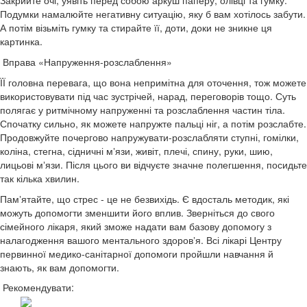
Закрийте очі, уявіть перед собою аркуш паперу, олівці та гумку.
Подумки намалюйте негативну ситуацію, яку б вам хотілось забути.
А потім візьміть гумку та стирайте її, доти, доки не зникне ця
картинка.
Вправа «Напруження-розслаблення»
ЇЇ головна перевага, що вона непримітна для оточення, тож можете
використовувати під час зустрічей, нарад, переговорів тощо. Суть
полягає у ритмічному напруженні та розслаблення частин тіла.
Спочатку сильно, як можете напружте пальці ніг, а потім розслабте.
Продовжуйте почергово напружувати-розслабляти ступні, гомілки,
коліна, стегна, сідничні мʼязи, живіт, плечі, спину, руки, шию,
лицьові мʼязи. Після цього ви відчуєте значне полегшення, посидьте
так кілька хвилин.
Памʼятайте, що стрес - це не безвихідь. Є вдосталь методик, які
можуть допомогти зменшити його вплив. Зверніться до свого
сімейного лікаря, який зможе надати вам базову допомогу з
налагодження вашого ментального здоровʼя. Всі лікарі Центру
первинної медико-санітарної допомоги пройшли навчання й
знають, як вам допомогти.
Рекомендувати: