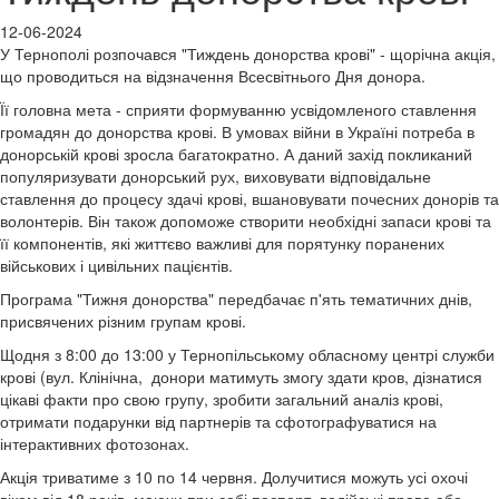
12-06-2024
У Тернополі розпочався "Тиждень донорства крові" - щорічна акція,
що проводиться на відзначення Всесвітнього Дня донора.
Її головна мета - сприяти формуванню усвідомленого ставлення
громадян до донорства крові. В умовах війни в Україні потреба в
донорській крові зросла багатократно. А даний захід покликаний
популяризувати донорський рух, виховувати відповідальне
ставлення до процесу здачі крові, вшановувати почесних донорів та
волонтерів. Він також допоможе створити необхідні запаси крові та
її компонентів, які життєво важливі для порятунку поранених
військових і цивільних пацієнтів.
Програма "Тижня донорства" передбачає п'ять тематичних днів,
присвячених різним групам крові.
Щодня з 8:00 до 13:00 у Тернопільському обласному центрі служби
крові (вул. Клінічна, донори матимуть змогу здати кров, дізнатися
цікаві факти про свою групу, зробити загальний аналіз крові,
отримати подарунки від партнерів та сфотографуватися на
інтерактивних фотозонах.
Акція триватиме з 10 по 14 червня. Долучитися можуть усі охочі