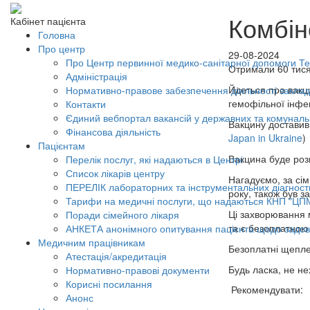
Комбін
Кабінет пацієнта
Головна
Про центр
29-08-2024
Про Центр первинної медико-санітарної допомоги Тер
Отримали 60 тися
Адміністрація
Йдеться про вакц
Нормативно-правове забезпечення діяльності заклад
гемофільної інфек
Контакти
Єдиний вебпортал вакансій у державних та комунал
Вакцину достави
Фінансова діяльність
Japan in Ukraine
)
Пацієнтам
Вакцина буде розп
Перелік послуг, які надаються в Центрі
Список лікарів центру
Нагадуємо, за сім
ПЕРЕЛІК лабораторних та інструментальних діагност
року, також був з
Тарифи на медичні послуги, що надаються КНП "ЦП
Ці захворювання 
Поради сімейного лікаря
та є безоплатною
АНКЕТА анонімного опитування пацієнта щодо задов
Медичним працівникам
Безоплатні щепле
Атестація/акредитація
Будь ласка, не н
Нормативно-правові документи
Корисні посилання
Рекомендувати:
Анонс