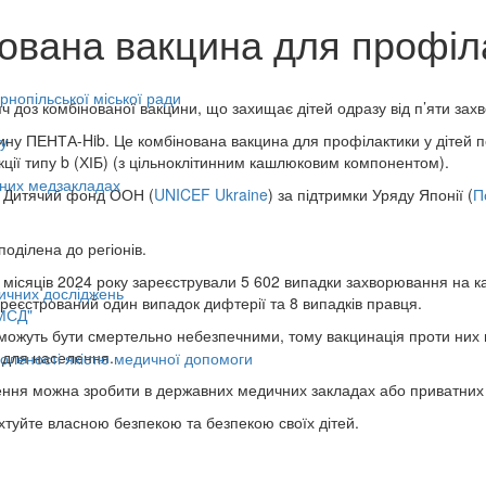
ована вакцина для профіла
нопільської міської ради
ч доз комбінованої вакцини, що захищає дітей одразу від п’яти зах
ину ПЕНТА-Hib. Це комбінована вакцина для профілактики у дітей пе
у
ції типу b (ХІБ) (з цільноклітинним кашлюковим компонентом).
ьних медзакладах
в Дитячий фонд ООН (
UNICEF Ukraine
) за підтримки Уряду Японії (
П
оділена до регіонів.
 місяців 2024 року зареєстрували 5 602 випадки захворювання на к
ичних досліджень
ареєстрований один випадок дифтерії та 8 випадків правця.
МСД"
можуть бути смертельно небезпечними, тому вакцинація проти них 
 для населення.
оленості якістю медичної допомоги
ння можна зробити в державних медичних закладах або приватних кл
ехтуйте власною безпекою та безпекою своїх дітей.