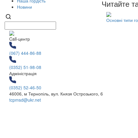
Наша гордість
Читайте т
Новини
Основні типи г
Call-центр
(067) 444-86-88
(0352) 51-98-08
Адміністрація
(0352) 52-46-50
46006, м Тернопіль, вул. Князя Острозького, 6
tcpmsd@ukr.net