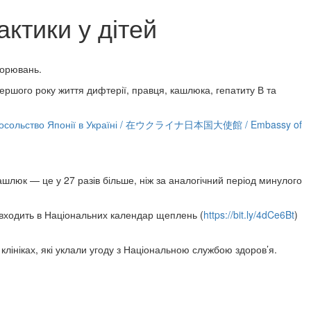
ктики у дітей
ворювань.
ршого року життя дифтерії, правця, кашлюка, гепатиту В та
осольство Японії в Україні / 在ウクライナ日本国大使館 / Embassy of
ашлюк — це у 27 разів більше, ніж за аналогічний період минулого
входить в Національних календар щеплень (
https://bit.ly/4dCe6Bt
)
ініках, які уклали угоду з Національною службою здоров’я.