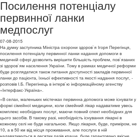
Посилення потенціалу
первинної ланки
медпослуг
07-08-2015
На думку заступника Міністра охорони здоров`я Ігоря Перегінця,
посилення потенціалу первинної ланки надання допомоги в
медичній сфері дозволить вирішити більшість проблем, пов`язаних
зі здоров`ям населення України. Тому в рамках медичної реформи
буде розглядатися також питання доступності закладів первинної
ланки до пацієнта, їхньої ефективності та якості надання послуг, -
розповів І.Б. Перегінець в інтерв`ю інформаційному агенству
«Інтерфакс-Україна».
«В селах, маленьких містечках первинна допомога може існувати у
формі сімейної медицини, коли сімейний лікар надаватиме увесь
комплекс необхідних послуг, маючи повний спект необхідних для
цього засобів. В такому разі, необхідність існування лікарні в
кожному селі не буде нагальною. Якщо лікарня, буде, приміром, не
10, а в 50 км від місця проживання, але послуги в ній
надаватимуться в десятки разів краще, буде гарантовано якісне