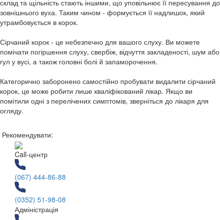
склад та щільність стають іншими, що уповільнює її пересування до
зовнішнього вуха. Таким чином - формується її надлишок, який
утрамбовується в корок.
Сірчаний корок - це небезпечно для вашого слуху. Ви можете
помічати погіршення слуху, свербіж, відчуття закладеності, шум або
гул у вусі, а також головні болі й запаморочення.
Категорично заборонено самостійно пробувати видалити сірчаний
корок, це може робити лише кваліфікований лікар. Якщо ви
помітили одні з перелічених симптомів, зверніться до лікаря для
огляду.
Рекомендувати:
Call-центр
(067) 444-86-88
(0352) 51-98-08
Адміністрація