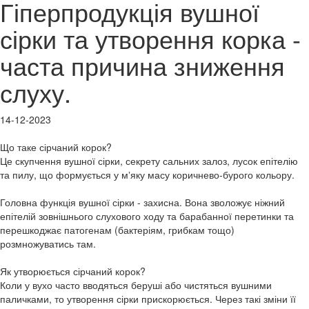
Гіперпродукція вушної
сірки та утворення корка -
часта причина зниження
слуху.
14-12-2023
Що таке сірчаний корок?
Це скупчення вушної сірки, секрету сальних залоз, лусок епітелію
та пилу, що формується у мʼяку масу коричнево-бурого кольору.
Головна функція вушної сірки - захисна. Вона зволожує ніжний
епітелій зовнішнього слухового ходу та барабанної перетинки та
перешкоджає патогенам (бактеріям, грибкам тощо)
розмножуватись там.
Як утворюється сірчаний корок?
Коли у вухо часто вводяться беруші або чистяться вушними
паличками, то утворення сірки прискорюється. Через такі зміни її