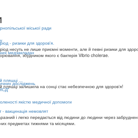
и
нопільської міської ради
у
ріод - ризики для здоров'я.
еріод несуть не лише приємні моменти, але й певні ризики для здор
ьних медзакладах
орювання, збудником якого є бактерія Vibrio cholerae.
й пляшці ...
ичних досліджень
ій пляшці залишила на сонці стає небезпечною для здоровʼя!
МСД"
оленості якістю медичної допомоги
 - вакцинація немовлят
разний і легко передається від людини до людини через забруднені п
ізних предметах тижнями та місяцями.