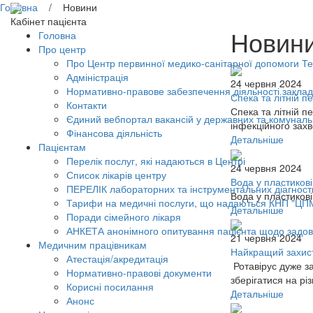
Головна
/ Новини
Кабінет пацієнта
Новин
Головна
Про центр
Про Центр первинної медико-санітарної допомоги Тер
Адміністрація
24 червня 2024
Нормативно-правове забезпечення діяльності заклад
Спека та літній пе
Контакти
Спека та літній п
Єдиний вебпортал вакансій у державних та комунал
інфекційного захв
Фінансова діяльність
Детальніше
Пацієнтам
Перелік послуг, які надаються в Центрі
24 червня 2024
Список лікарів центру
Вода у пластикові
ПЕРЕЛІК лабораторних та інструментальних діагност
Вода у пластиков
Тарифи на медичні послуги, що надаються КНП "ЦП
Детальніше
Поради сімейного лікаря
АНКЕТА анонімного опитування пацієнта щодо задов
21 червня 2024
Медичним працівникам
Найкращий захист
Атестація/акредитація
Ротавірус дуже за
Нормативно-правові документи
зберігатися на р
Корисні посилання
Детальніше
Анонс