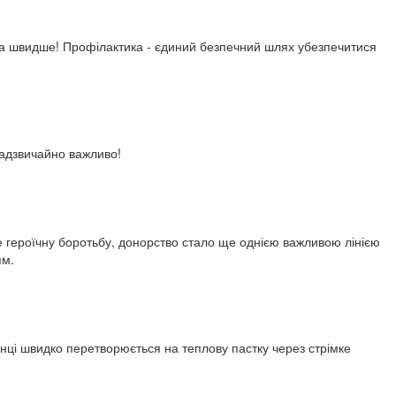
ога швидше! Профілактика - єдиний безпечний шлях убезпечитися
адзвичайно важливо!
е героїчну боротьбу, донорство стало ще однією важливою лінією
ям.
онці швидко перетворюється на теплову пастку через стрімке