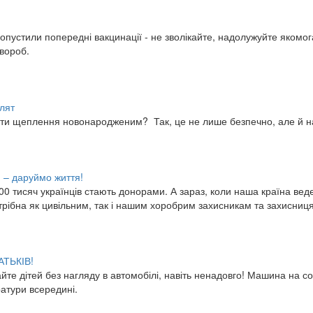
ропустили попередні вакцинації - не зволікайте, надолужуйте яком
хвороб.
алят
ти щеплення новонародженим? Так, це не лише безпечно, але й н
 – даруймо життя!
00 тисяч українців стають донорами. А зараз, коли наша країна вед
трібна як цивільним, так і нашим хоробрим захисникам та захисниц
ТЬКІВ!
те дітей без нагляду в автомобілі, навіть ненадовго! Машина на с
атури всередині.